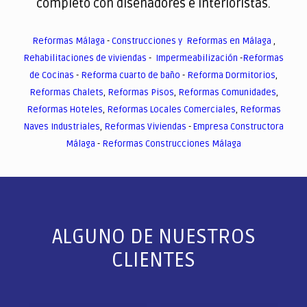
completo con diseñadores e interioristas.
Reformas Málaga
-
Construcciones y Reformas en Málaga
,
Rehabilitaciones de viviendas
-
Impermeabilización
-
Reformas
de Cocinas
-
Reforma cuarto de baño
-
Reforma Dormitorios
,
Reformas Chalets
,
Reformas Pisos
,
Reformas Comunidades
,
Reformas Hoteles
,
Reformas Locales Comerciales
,
Reformas
Naves Industriales
,
Reformas Viviendas
-
Empresa Constructora
Málaga
-
Reformas Construcciones Málaga
ALGUNO DE NUESTROS
CLIENTES