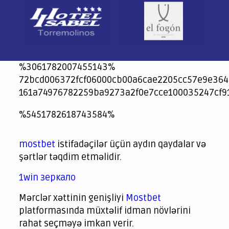
%3061782007455143%
72bcd006372fcf06000cb00a6cae2205cc57e9e364
161a74976782259ba9273a2f0e7cce100035247cf9
jeetcity
1xbet
jeet city casino
%5451782618743584%
Crowngreen
Crowngreen
Spinrise casino
Spin Rise casino
lotoclub
spintiger
Avabet
Spinrise
Crown Green
Crowngreen casino login
슈가 러쉬1000 슬롯
crazy time casino online
1xcasinozambia.com
codingworldnews.com
parimatch.kr
winorio
winorio casino
winorio
mostbet
istifadəçilər üçün aydın qaydalar və
şərtlər təqdim etməlidir.
1win зеркало
Mərclər xəttinin genişliyi
Mostbet
platformasında müxtəlif idman növlərini
rahat seçməyə imkan verir.