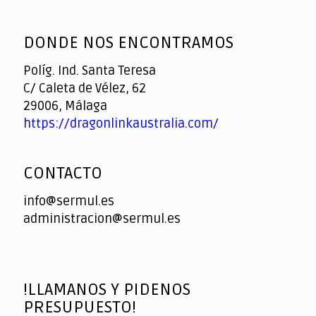
God
slottyway casino
of
DONDE NOS ENCONTRAMOS
Casino
Políg. Ind. Santa Teresa
C/ Caleta de Vélez, 62
29006, Málaga
https://dragonlinkaustralia.com/
CONTACTO
info@sermul.es
administracion@sermul.es
!LLAMANOS Y PIDENOS
PRESUPUESTO!