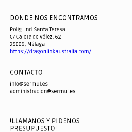
God
slottyway casino
of
DONDE NOS ENCONTRAMOS
Casino
Políg. Ind. Santa Teresa
C/ Caleta de Vélez, 62
29006, Málaga
https://dragonlinkaustralia.com/
CONTACTO
info@sermul.es
administracion@sermul.es
!LLAMANOS Y PIDENOS
PRESUPUESTO!