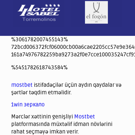
%3061782007455143%
72bcd006372fcf06000cb00a6cae2205cc57e9e364
161a74976782259ba9273a2f0e7cce100035247cf9
jeetcity
1xbet
jeet city casino
%5451782618743584%
Crowngreen
Crowngreen
Spinrise casino
Spin Rise casino
lotoclub
spintiger
Avabet
Spinrise
Crown Green
Crowngreen casino login
슈가 러쉬1000 슬롯
crazy time casino online
1xcasinozambia.com
codingworldnews.com
parimatch.kr
winorio
winorio casino
winorio
mostbet
istifadəçilər üçün aydın qaydalar və
şərtlər təqdim etməlidir.
1win зеркало
Mərclər xəttinin genişliyi
Mostbet
platformasında müxtəlif idman növlərini
rahat seçməyə imkan verir.