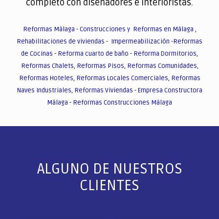
completo con diseñadores e interioristas.
Reformas Málaga
-
Construcciones y Reformas en Málaga
,
Rehabilitaciones de viviendas
-
Impermeabilización
-
Reformas
de Cocinas
-
Reforma cuarto de baño
-
Reforma Dormitorios
,
Reformas Chalets
,
Reformas Pisos
,
Reformas Comunidades
,
Reformas Hoteles
,
Reformas Locales Comerciales
,
Reformas
Naves Industriales
,
Reformas Viviendas
-
Empresa Constructora
Málaga
-
Reformas Construcciones Málaga
ALGUNO DE NUESTROS
CLIENTES