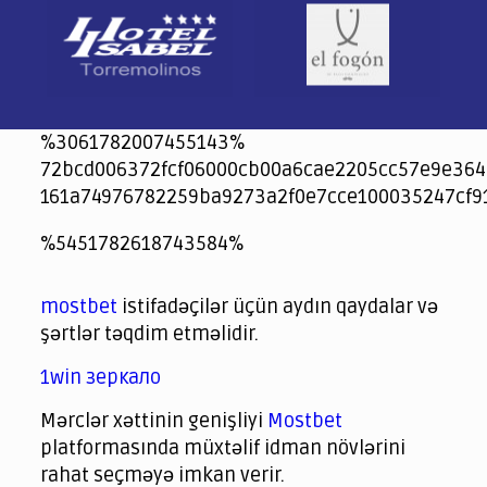
%3061782007455143%
72bcd006372fcf06000cb00a6cae2205cc57e9e364
161a74976782259ba9273a2f0e7cce100035247cf9
jeetcity
1xbet
jeet city casino
%5451782618743584%
Crowngreen
Crowngreen
Spinrise casino
Spin Rise casino
lotoclub
spintiger
Avabet
Spinrise
Crown Green
Crowngreen casino login
슈가 러쉬1000 슬롯
crazy time casino online
1xcasinozambia.com
codingworldnews.com
parimatch.kr
winorio
winorio casino
winorio
mostbet
istifadəçilər üçün aydın qaydalar və
şərtlər təqdim etməlidir.
1win зеркало
Mərclər xəttinin genişliyi
Mostbet
platformasında müxtəlif idman növlərini
rahat seçməyə imkan verir.