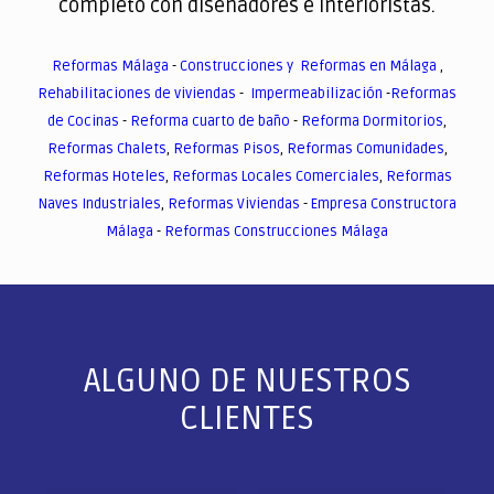
completo con diseñadores e interioristas.
Reformas Málaga
-
Construcciones y Reformas en Málaga
,
Rehabilitaciones de viviendas
-
Impermeabilización
-
Reformas
de Cocinas
-
Reforma cuarto de baño
-
Reforma Dormitorios
,
Reformas Chalets
,
Reformas Pisos
,
Reformas Comunidades
,
Reformas Hoteles
,
Reformas Locales Comerciales
,
Reformas
Naves Industriales
,
Reformas Viviendas
-
Empresa Constructora
Málaga
-
Reformas Construcciones Málaga
ALGUNO DE NUESTROS
CLIENTES