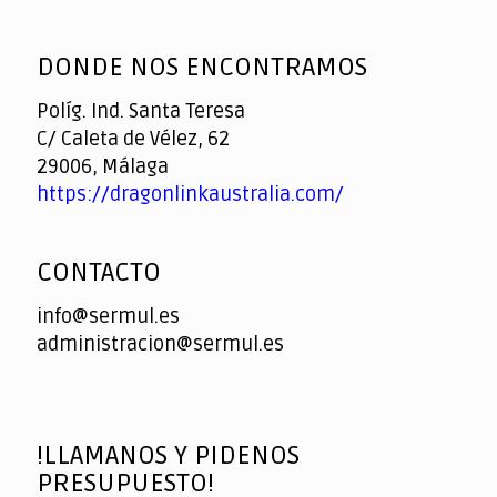
God
slottyway casino
of
DONDE NOS ENCONTRAMOS
Casino
Políg. Ind. Santa Teresa
C/ Caleta de Vélez, 62
29006, Málaga
https://dragonlinkaustralia.com/
CONTACTO
info@sermul.es
administracion@sermul.es
!LLAMANOS Y PIDENOS
PRESUPUESTO!