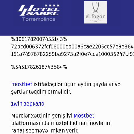
%3061782007455143%
72bcd006372fcf06000cb00a6cae2205cc57e9e364
161a74976782259ba9273a2f0e7cce100035247cf9
jeetcity
1xbet
jeet city casino
%5451782618743584%
Crowngreen
Crowngreen
Spinrise casino
Spin Rise casino
lotoclub
spintiger
Avabet
Spinrise
Crown Green
Crowngreen casino login
슈가 러쉬1000 슬롯
crazy time casino online
1xcasinozambia.com
codingworldnews.com
parimatch.kr
winorio
winorio casino
winorio
mostbet
istifadəçilər üçün aydın qaydalar və
şərtlər təqdim etməlidir.
1win зеркало
Mərclər xəttinin genişliyi
Mostbet
platformasında müxtəlif idman növlərini
rahat seçməyə imkan verir.