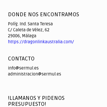
God
slottyway casino
of
DONDE NOS ENCONTRAMOS
Casino
Políg. Ind. Santa Teresa
C/ Caleta de Vélez, 62
29006, Málaga
https://dragonlinkaustralia.com/
CONTACTO
info@sermul.es
administracion@sermul.es
!LLAMANOS Y PIDENOS
PRESUPUESTO!