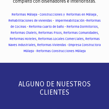
completo con diseñadores e interioristas.
Reformas Málaga
-
Construcciones y Reformas en Málaga
,
Rehabilitaciones de viviendas
-
Impermeabilización
-
Reformas
de Cocinas
-
Reforma cuarto de baño
-
Reforma Dormitorios
,
Reformas Chalets
,
Reformas Pisos
,
Reformas Comunidades
,
Reformas Hoteles
,
Reformas Locales Comerciales
,
Reformas
Naves Industriales
,
Reformas Viviendas
-
Empresa Constructora
Málaga
-
Reformas Construcciones Málaga
ALGUNO DE NUESTROS
CLIENTES