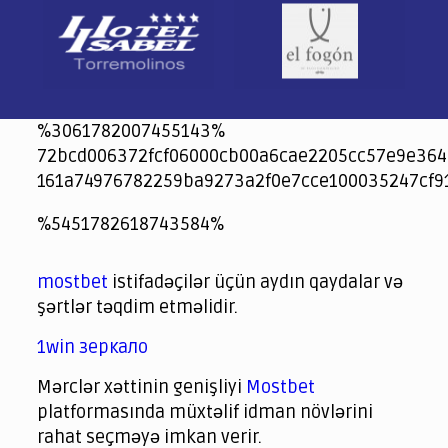
%3061782007455143%
72bcd006372fcf06000cb00a6cae2205cc57e9e364
161a74976782259ba9273a2f0e7cce100035247cf9
jeetcity
1xbet
jeet city casino
%5451782618743584%
Crowngreen
Crowngreen
Spinrise casino
Spin Rise casino
lotoclub
spintiger
Avabet
Spinrise
Crown Green
Crowngreen casino login
슈가 러쉬1000 슬롯
crazy time casino online
1xcasinozambia.com
codingworldnews.com
parimatch.kr
winorio
winorio casino
winorio
mostbet
istifadəçilər üçün aydın qaydalar və
şərtlər təqdim etməlidir.
1win зеркало
Mərclər xəttinin genişliyi
Mostbet
platformasında müxtəlif idman növlərini
rahat seçməyə imkan verir.