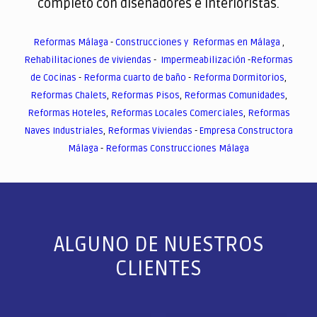
completo con diseñadores e interioristas.
Reformas Málaga
-
Construcciones y Reformas en Málaga
,
Rehabilitaciones de viviendas
-
Impermeabilización
-
Reformas
de Cocinas
-
Reforma cuarto de baño
-
Reforma Dormitorios
,
Reformas Chalets
,
Reformas Pisos
,
Reformas Comunidades
,
Reformas Hoteles
,
Reformas Locales Comerciales
,
Reformas
Naves Industriales
,
Reformas Viviendas
-
Empresa Constructora
Málaga
-
Reformas Construcciones Málaga
ALGUNO DE NUESTROS
CLIENTES