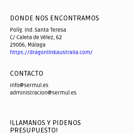
God
slottyway casino
of
DONDE NOS ENCONTRAMOS
Casino
Políg. Ind. Santa Teresa
C/ Caleta de Vélez, 62
29006, Málaga
https://dragonlinkaustralia.com/
CONTACTO
info@sermul.es
administracion@sermul.es
!LLAMANOS Y PIDENOS
PRESUPUESTO!