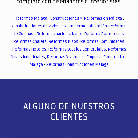
completo con diseñadores e interioristas.
Reformas Málaga
-
Construcciones y Reformas en Málaga
,
Rehabilitaciones de viviendas
-
Impermeabilización
-
Reformas
de Cocinas
-
Reforma cuarto de baño
-
Reforma Dormitorios
,
Reformas Chalets
,
Reformas Pisos
,
Reformas Comunidades
,
Reformas Hoteles
,
Reformas Locales Comerciales
,
Reformas
Naves Industriales
,
Reformas Viviendas
-
Empresa Constructora
Málaga
-
Reformas Construcciones Málaga
ALGUNO DE NUESTROS
CLIENTES