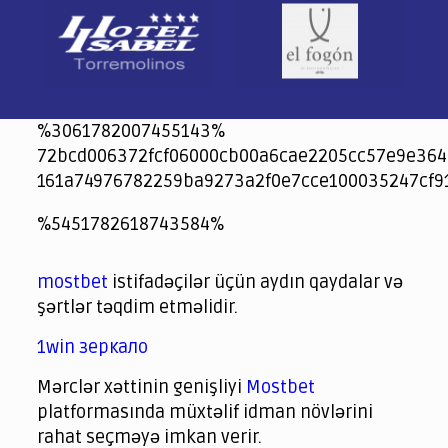
%3061782007455143%
72bcd006372fcf06000cb00a6cae2205cc57e9e364
161a74976782259ba9273a2f0e7cce100035247cf9
jeetcity
1xbet
jeet city casino
%5451782618743584%
Crowngreen
Crowngreen
Spinrise casino
Spin Rise casino
lotoclub
spintiger
Avabet
Spinrise
Crown Green
Crowngreen casino login
슈가 러쉬1000 슬롯
crazy time casino online
1xcasinozambia.com
codingworldnews.com
parimatch.kr
winorio
winorio casino
winorio
mostbet
istifadəçilər üçün aydın qaydalar və
şərtlər təqdim etməlidir.
1win зеркало
Mərclər xəttinin genişliyi
Mostbet
platformasında müxtəlif idman növlərini
rahat seçməyə imkan verir.