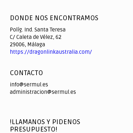
God
slottyway casino
of
DONDE NOS ENCONTRAMOS
Casino
Políg. Ind. Santa Teresa
C/ Caleta de Vélez, 62
29006, Málaga
https://dragonlinkaustralia.com/
CONTACTO
info@sermul.es
administracion@sermul.es
!LLAMANOS Y PIDENOS
PRESUPUESTO!