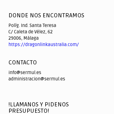
God
slottyway casino
of
DONDE NOS ENCONTRAMOS
Casino
Políg. Ind. Santa Teresa
C/ Caleta de Vélez, 62
29006, Málaga
https://dragonlinkaustralia.com/
CONTACTO
info@sermul.es
administracion@sermul.es
!LLAMANOS Y PIDENOS
PRESUPUESTO!