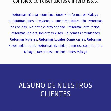
completo con diseñadores e interioristas.
Reformas Málaga
-
Construcciones y Reformas en Málaga
,
Rehabilitaciones de viviendas
-
Impermeabilización
-
Reformas
de Cocinas
-
Reforma cuarto de baño
-
Reforma Dormitorios
,
Reformas Chalets
,
Reformas Pisos
,
Reformas Comunidades
,
Reformas Hoteles
,
Reformas Locales Comerciales
,
Reformas
Naves Industriales
,
Reformas Viviendas
-
Empresa Constructora
Málaga
-
Reformas Construcciones Málaga
ALGUNO DE NUESTROS
CLIENTES