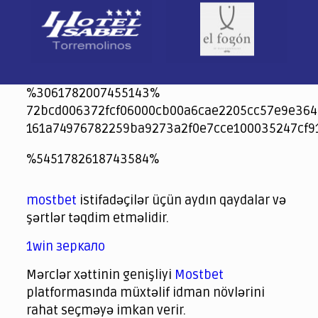
%3061782007455143%
72bcd006372fcf06000cb00a6cae2205cc57e9e364
161a74976782259ba9273a2f0e7cce100035247cf9
jeetcity
1xbet
jeet city casino
%5451782618743584%
Crowngreen
Crowngreen
Spinrise casino
Spin Rise casino
lotoclub
spintiger
Avabet
Spinrise
Crown Green
Crowngreen casino login
슈가 러쉬1000 슬롯
crazy time casino online
1xcasinozambia.com
codingworldnews.com
parimatch.kr
winorio
winorio casino
winorio
mostbet
istifadəçilər üçün aydın qaydalar və
şərtlər təqdim etməlidir.
1win зеркало
Mərclər xəttinin genişliyi
Mostbet
platformasında müxtəlif idman növlərini
rahat seçməyə imkan verir.