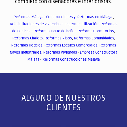
completo con diseñadores e interioristas.
Reformas Málaga
-
Construcciones y Reformas en Málaga
,
Rehabilitaciones de viviendas
-
Impermeabilización
-
Reformas
de Cocinas
-
Reforma cuarto de baño
-
Reforma Dormitorios
,
Reformas Chalets
,
Reformas Pisos
,
Reformas Comunidades
,
Reformas Hoteles
,
Reformas Locales Comerciales
,
Reformas
Naves Industriales
,
Reformas Viviendas
-
Empresa Constructora
Málaga
-
Reformas Construcciones Málaga
ALGUNO DE NUESTROS
CLIENTES