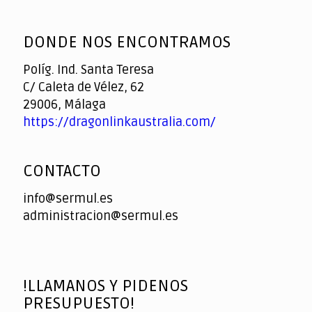
God
slottyway casino
of
DONDE NOS ENCONTRAMOS
Casino
Políg. Ind. Santa Teresa
C/ Caleta de Vélez, 62
29006, Málaga
https://dragonlinkaustralia.com/
CONTACTO
info@sermul.es
administracion@sermul.es
!LLAMANOS Y PIDENOS
PRESUPUESTO!