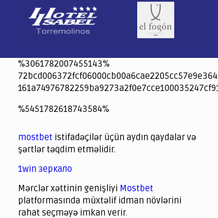
%3061782007455143%
72bcd006372fcf06000cb00a6cae2205cc57e9e364
161a74976782259ba9273a2f0e7cce100035247cf9
jeetcity
1xbet
jeet city casino
%5451782618743584%
Crowngreen
Crowngreen
Spinrise casino
Spin Rise casino
lotoclub
spintiger
Avabet
Spinrise
Crown Green
Crowngreen casino login
슈가 러쉬1000 슬롯
crazy time casino online
1xcasinozambia.com
codingworldnews.com
parimatch.kr
winorio
winorio casino
winorio
mostbet
istifadəçilər üçün aydın qaydalar və
şərtlər təqdim etməlidir.
1win зеркало
Mərclər xəttinin genişliyi
Mostbet
platformasında müxtəlif idman növlərini
rahat seçməyə imkan verir.