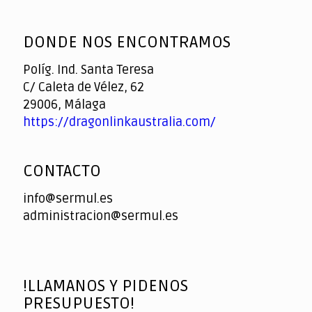
God
slottyway casino
of
DONDE NOS ENCONTRAMOS
Casino
Políg. Ind. Santa Teresa
C/ Caleta de Vélez, 62
29006, Málaga
https://dragonlinkaustralia.com/
CONTACTO
info@sermul.es
administracion@sermul.es
!LLAMANOS Y PIDENOS
PRESUPUESTO!