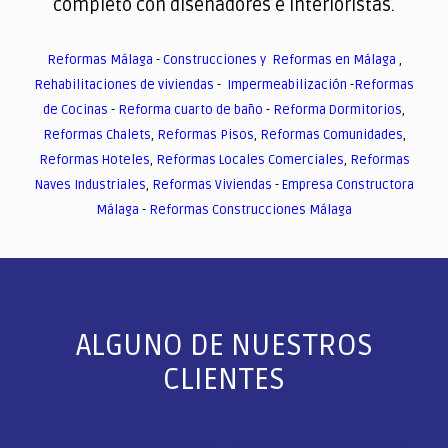
completo con diseñadores e interioristas.
Reformas Málaga
-
Construcciones y Reformas en Málaga
,
Rehabilitaciones de viviendas
-
Impermeabilización
-
Reformas
de Cocinas
-
Reforma cuarto de baño
-
Reforma Dormitorios
,
Reformas Chalets
,
Reformas Pisos
,
Reformas Comunidades
,
Reformas Hoteles
,
Reformas Locales Comerciales
,
Reformas
Naves Industriales
,
Reformas Viviendas
-
Empresa Constructora
Málaga
-
Reformas Construcciones Málaga
ALGUNO DE NUESTROS
CLIENTES