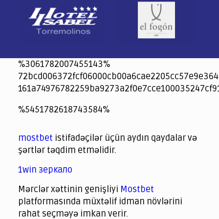
%3061782007455143%
72bcd006372fcf06000cb00a6cae2205cc57e9e364
161a74976782259ba9273a2f0e7cce100035247cf9
jeetcity
1xbet
jeet city casino
%5451782618743584%
Crowngreen
Crowngreen
Spinrise casino
Spin Rise casino
lotoclub
spintiger
Avabet
Spinrise
Crown Green
Crowngreen casino login
슈가 러쉬1000 슬롯
crazy time casino online
1xcasinozambia.com
codingworldnews.com
parimatch.kr
winorio
winorio casino
winorio
mostbet
istifadəçilər üçün aydın qaydalar və
şərtlər təqdim etməlidir.
1win зеркало
Mərclər xəttinin genişliyi
Mostbet
platformasında müxtəlif idman növlərini
rahat seçməyə imkan verir.