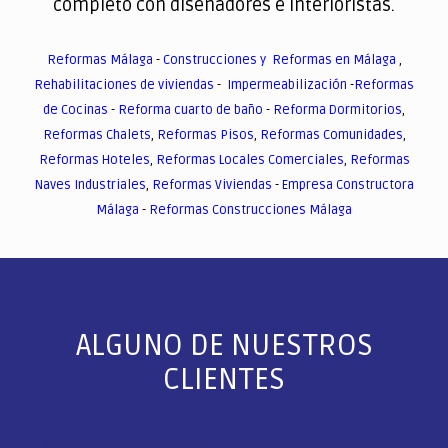
completo con diseñadores e interioristas.
Reformas Málaga
-
Construcciones y Reformas en Málaga
,
Rehabilitaciones de viviendas
-
Impermeabilización
-
Reformas
de Cocinas
-
Reforma cuarto de baño
-
Reforma Dormitorios
,
Reformas Chalets
,
Reformas Pisos
,
Reformas Comunidades
,
Reformas Hoteles
,
Reformas Locales Comerciales
,
Reformas
Naves Industriales
,
Reformas Viviendas
-
Empresa Constructora
Málaga
-
Reformas Construcciones Málaga
ALGUNO DE NUESTROS
CLIENTES