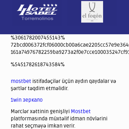
%3061782007455143%
72bcd006372fcf06000cb00a6cae2205cc57e9e364
161a74976782259ba9273a2f0e7cce100035247cf9
jeetcity
1xbet
jeet city casino
%5451782618743584%
Crowngreen
Crowngreen
Spinrise casino
Spin Rise casino
lotoclub
spintiger
Avabet
Spinrise
Crown Green
Crowngreen casino login
슈가 러쉬1000 슬롯
crazy time casino online
1xcasinozambia.com
codingworldnews.com
parimatch.kr
winorio
winorio casino
winorio
mostbet
istifadəçilər üçün aydın qaydalar və
şərtlər təqdim etməlidir.
1win зеркало
Mərclər xəttinin genişliyi
Mostbet
platformasında müxtəlif idman növlərini
rahat seçməyə imkan verir.