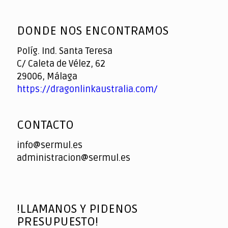
God
slottyway casino
of
DONDE NOS ENCONTRAMOS
Casino
Políg. Ind. Santa Teresa
C/ Caleta de Vélez, 62
29006, Málaga
https://dragonlinkaustralia.com/
CONTACTO
info@sermul.es
administracion@sermul.es
!LLAMANOS Y PIDENOS
PRESUPUESTO!