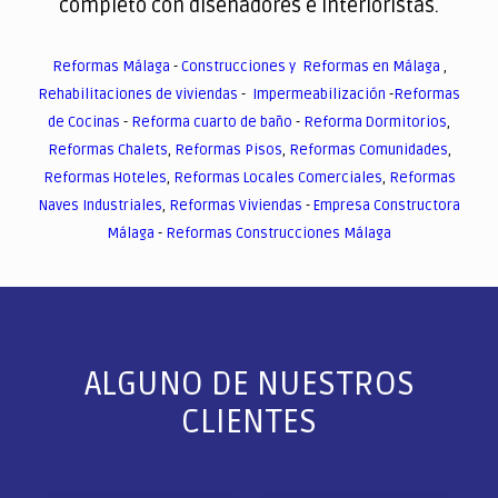
completo con diseñadores e interioristas.
Reformas Málaga
-
Construcciones y Reformas en Málaga
,
Rehabilitaciones de viviendas
-
Impermeabilización
-
Reformas
de Cocinas
-
Reforma cuarto de baño
-
Reforma Dormitorios
,
Reformas Chalets
,
Reformas Pisos
,
Reformas Comunidades
,
Reformas Hoteles
,
Reformas Locales Comerciales
,
Reformas
Naves Industriales
,
Reformas Viviendas
-
Empresa Constructora
Málaga
-
Reformas Construcciones Málaga
ALGUNO DE NUESTROS
CLIENTES