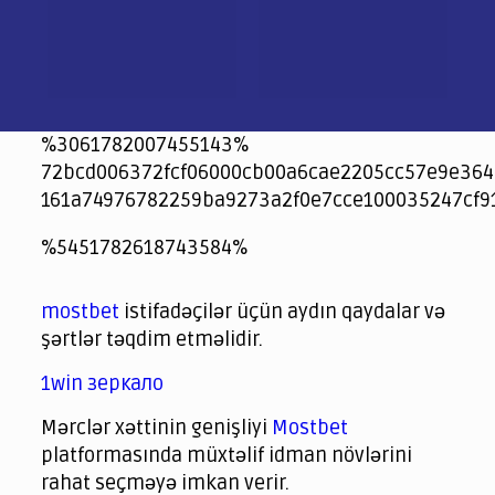
%3061782007455143%
72bcd006372fcf06000cb00a6cae2205cc57e9e364
161a74976782259ba9273a2f0e7cce100035247cf9
jeetcity
1xbet
jeet city casino
%5451782618743584%
Crowngreen
Crowngreen
Spinrise casino
Spin Rise casino
lotoclub
spintiger
Avabet
Spinrise
Crown Green
Crowngreen casino login
슈가 러쉬1000 슬롯
crazy time casino online
1xcasinozambia.com
codingworldnews.com
parimatch.kr
winorio
winorio casino
winorio
mostbet
istifadəçilər üçün aydın qaydalar və
şərtlər təqdim etməlidir.
1win зеркало
Mərclər xəttinin genişliyi
Mostbet
platformasında müxtəlif idman növlərini
rahat seçməyə imkan verir.