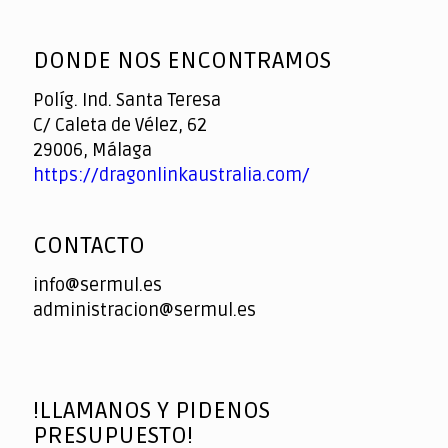
God
slottyway casino
of
DONDE NOS ENCONTRAMOS
Casino
Políg. Ind. Santa Teresa
C/ Caleta de Vélez, 62
29006, Málaga
https://dragonlinkaustralia.com/
CONTACTO
info@sermul.es
administracion@sermul.es
!LLAMANOS Y PIDENOS
PRESUPUESTO!