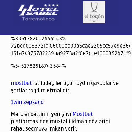
%3061782007455143%
72bcd006372fcf06000cb00a6cae2205cc57e9e364
161a74976782259ba9273a2f0e7cce100035247cf9
jeetcity
1xbet
jeet city casino
%5451782618743584%
Crowngreen
Crowngreen
Spinrise casino
Spin Rise casino
lotoclub
spintiger
Avabet
Spinrise
Crown Green
Crowngreen casino login
슈가 러쉬1000 슬롯
crazy time casino online
1xcasinozambia.com
codingworldnews.com
parimatch.kr
winorio
winorio casino
winorio
mostbet
istifadəçilər üçün aydın qaydalar və
şərtlər təqdim etməlidir.
1win зеркало
Mərclər xəttinin genişliyi
Mostbet
platformasında müxtəlif idman növlərini
rahat seçməyə imkan verir.