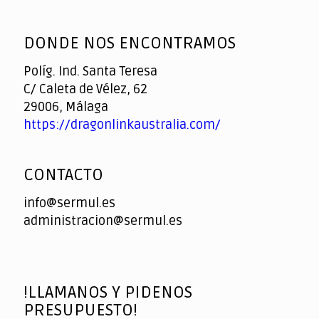
God
slottyway casino
of
DONDE NOS ENCONTRAMOS
Casino
Políg. Ind. Santa Teresa
C/ Caleta de Vélez, 62
29006, Málaga
https://dragonlinkaustralia.com/
CONTACTO
info@sermul.es
administracion@sermul.es
!LLAMANOS Y PIDENOS
PRESUPUESTO!