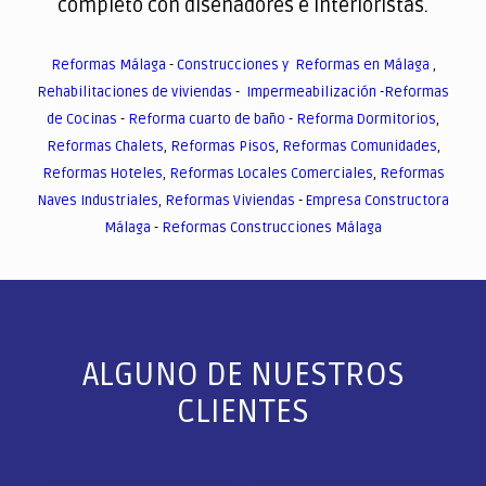
completo con diseñadores e interioristas.
Reformas Málaga
-
Construcciones y Reformas en Málaga
,
Rehabilitaciones de viviendas
-
Impermeabilización
-
Reformas
de Cocinas
-
Reforma cuarto de baño
-
Reforma Dormitorios
,
Reformas Chalets
,
Reformas Pisos
,
Reformas Comunidades
,
Reformas Hoteles
,
Reformas Locales Comerciales
,
Reformas
Naves Industriales
,
Reformas Viviendas
-
Empresa Constructora
Málaga
-
Reformas Construcciones Málaga
ALGUNO DE NUESTROS
CLIENTES