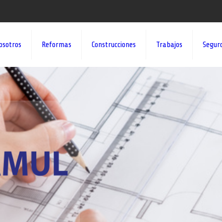
osotros
Reformas
Construcciones
Trabajos
Segur
¡¡DAMOS VID