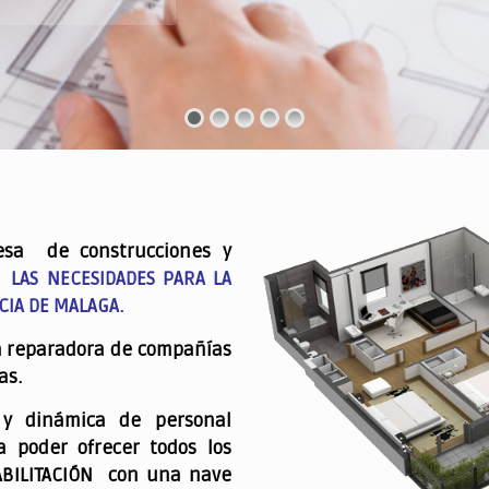
esa de construcciones y
 LAS NECESIDADES PARA LA
CIA DE MALAGA.
a reparadora de compañías
as.
 y dinámica de personal
a poder ofrecer todos los
ABILITACIÓN con una nave