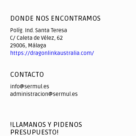
God
slottyway casino
of
DONDE NOS ENCONTRAMOS
Casino
Políg. Ind. Santa Teresa
C/ Caleta de Vélez, 62
29006, Málaga
https://dragonlinkaustralia.com/
CONTACTO
info@sermul.es
administracion@sermul.es
!LLAMANOS Y PIDENOS
PRESUPUESTO!