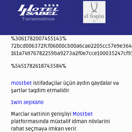
%3061782007455143%
72bcd006372fcf06000cb00a6cae2205cc57e9e364
161a74976782259ba9273a2f0e7cce100035247cf9
jeetcity
1xbet
jeet city casino
%5451782618743584%
Crowngreen
Crowngreen
Spinrise casino
Spin Rise casino
lotoclub
spintiger
Avabet
Spinrise
Crown Green
Crowngreen casino login
슈가 러쉬1000 슬롯
crazy time casino online
1xcasinozambia.com
codingworldnews.com
parimatch.kr
winorio
winorio casino
winorio
mostbet
istifadəçilər üçün aydın qaydalar və
şərtlər təqdim etməlidir.
1win зеркало
Mərclər xəttinin genişliyi
Mostbet
platformasında müxtəlif idman növlərini
rahat seçməyə imkan verir.