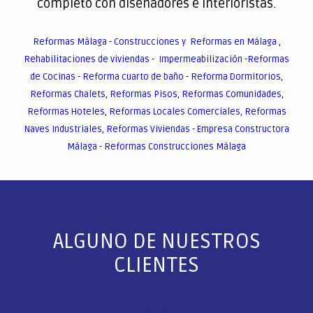
completo con diseñadores e interioristas.
Reformas Málaga
-
Construcciones y Reformas en Málaga
,
Rehabilitaciones de viviendas
-
Impermeabilización
-
Reformas
de Cocinas
-
Reforma cuarto de baño
-
Reforma Dormitorios
,
Reformas Chalets
,
Reformas Pisos
,
Reformas Comunidades
,
Reformas Hoteles
,
Reformas Locales Comerciales
,
Reformas
Naves Industriales
,
Reformas Viviendas
-
Empresa Constructora
Málaga
-
Reformas Construcciones Málaga
ALGUNO DE NUESTROS
CLIENTES