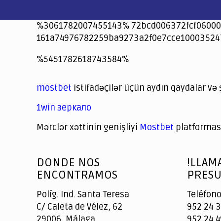
%3061782007455143% 72bcd006372fcf06000
161a74976782259ba9273a2f0e7cce10003524
jeetcity
1xbet
jeet city casino
%5451782618743584%
Crowngreen
Crowngreen
Spinrise casino
Spin Rise casino
lotoclub
spintiger
Avabet
Spinrise
Crown Green
Crowngreen casino login
슈가 러쉬1000 슬롯
crazy time casino online
1xcasinozambia.com
codingworldnews.com
parimatch.kr
winorio
winorio casino
winorio
mostbet
istifadəçilər üçün aydın qaydalar və 
1win зеркало
Mərclər xəttinin genişliyi
Mostbet
platforması
God
slottyway casino
of
DONDE NOS
!LLAM
Casino
ENCONTRAMOS
PRESU
Políg. Ind. Santa Teresa
Teléfono
C/ Caleta de Vélez, 62
952 24 3
29006, Málaga
952 24 4