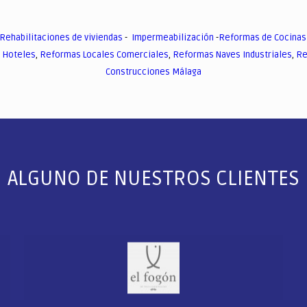
Rehabilitaciones de viviendas
-
Impermeabilización
-
Reformas de Cocinas
 Hoteles
,
Reformas Locales Comerciales
,
Reformas Naves Industriales
,
Re
Construcciones Málaga
ALGUNO DE NUESTROS CLIENTES