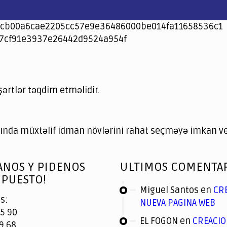
cb00a6cae2205cc57e9e36486000be014fa11658536c1
7cf91e3937e26442d9524a954f
şərtlər təqdim etməlidir.
nda müxtəlif idman növlərini rahat seçməyə imkan ver
ANOS Y PIDENOS
ULTIMOS COMENTA
PUESTO!
Miguel Santos
en
CR
s:
NUEVA PAGINA WEB
5 90
EL FOGON
en
CREACIO
9 68