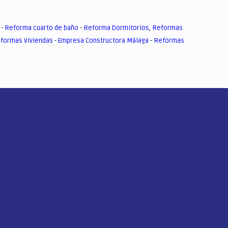
-
Reforma cuarto de baño
-
Reforma Dormitorios
,
Reformas
formas Viviendas
-
Empresa Constructora Málaga
-
Reformas