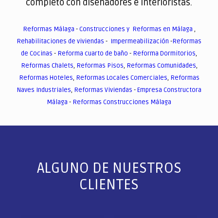
completo con diseñadores e interioristas.
Reformas Málaga
-
Construcciones y Reformas en Málaga
,
Rehabilitaciones de viviendas
-
Impermeabilización
-
Reformas
de Cocinas
-
Reforma cuarto de baño
-
Reforma Dormitorios
,
Reformas Chalets
,
Reformas Pisos
,
Reformas Comunidades
,
Reformas Hoteles
,
Reformas Locales Comerciales
,
Reformas
Naves Industriales
,
Reformas Viviendas
-
Empresa Constructora
Málaga
-
Reformas Construcciones Málaga
ALGUNO DE NUESTROS
CLIENTES