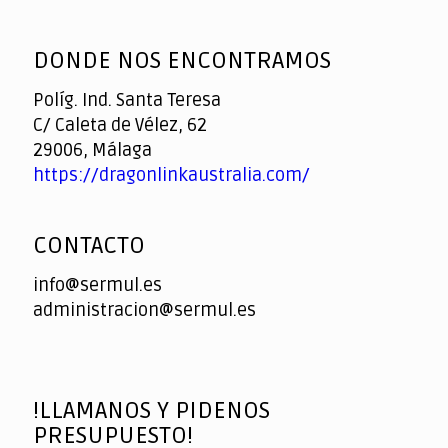
God
slottyway casino
of
DONDE NOS ENCONTRAMOS
Casino
Políg. Ind. Santa Teresa
C/ Caleta de Vélez, 62
29006, Málaga
https://dragonlinkaustralia.com/
CONTACTO
info@sermul.es
administracion@sermul.es
!LLAMANOS Y PIDENOS
PRESUPUESTO!