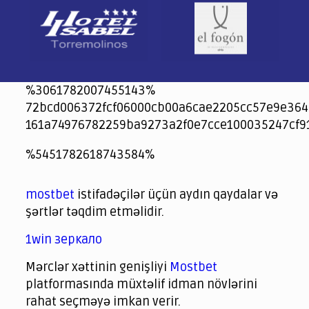
%3061782007455143%
72bcd006372fcf06000cb00a6cae2205cc57e9e364
161a74976782259ba9273a2f0e7cce100035247cf9
jeetcity
1xbet
jeet city casino
%5451782618743584%
Crowngreen
Crowngreen
Spinrise casino
Spin Rise casino
lotoclub
spintiger
Avabet
Spinrise
Crown Green
Crowngreen casino login
슈가 러쉬1000 슬롯
crazy time casino online
1xcasinozambia.com
codingworldnews.com
parimatch.kr
winorio
winorio casino
winorio
mostbet
istifadəçilər üçün aydın qaydalar və
şərtlər təqdim etməlidir.
1win зеркало
Mərclər xəttinin genişliyi
Mostbet
platformasında müxtəlif idman növlərini
rahat seçməyə imkan verir.