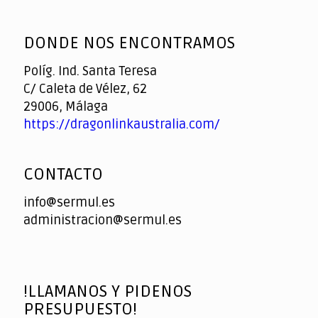
God
slottyway casino
of
DONDE NOS ENCONTRAMOS
Casino
Políg. Ind. Santa Teresa
C/ Caleta de Vélez, 62
29006, Málaga
https://dragonlinkaustralia.com/
CONTACTO
info@sermul.es
administracion@sermul.es
!LLAMANOS Y PIDENOS
PRESUPUESTO!