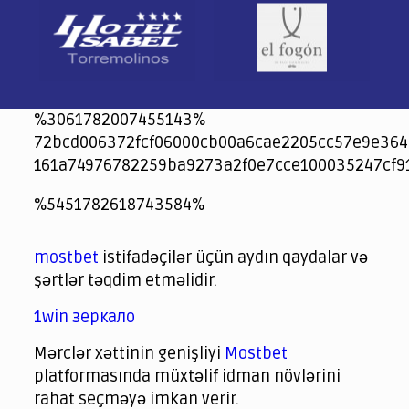
%3061782007455143%
72bcd006372fcf06000cb00a6cae2205cc57e9e364
161a74976782259ba9273a2f0e7cce100035247cf9
jeetcity
1xbet
jeet city casino
%5451782618743584%
Crowngreen
Crowngreen
Spinrise casino
Spin Rise casino
lotoclub
spintiger
Avabet
Spinrise
Crown Green
Crowngreen casino login
슈가 러쉬1000 슬롯
crazy time casino online
1xcasinozambia.com
codingworldnews.com
parimatch.kr
winorio
winorio casino
winorio
mostbet
istifadəçilər üçün aydın qaydalar və
şərtlər təqdim etməlidir.
1win зеркало
Mərclər xəttinin genişliyi
Mostbet
platformasında müxtəlif idman növlərini
rahat seçməyə imkan verir.