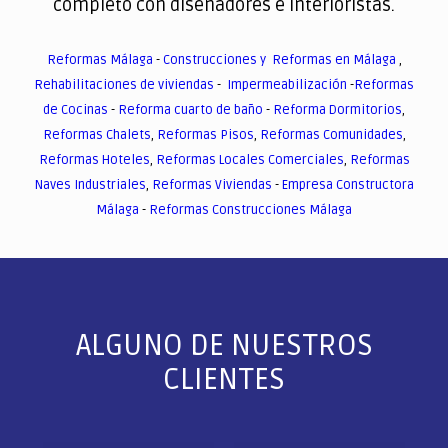
completo con diseñadores e interioristas.
Reformas Málaga
-
Construcciones y Reformas en Málaga
,
Rehabilitaciones de viviendas
-
Impermeabilización
-
Reformas
de Cocinas
-
Reforma cuarto de baño
-
Reforma Dormitorios
,
Reformas Chalets
,
Reformas Pisos
,
Reformas Comunidades
,
Reformas Hoteles
,
Reformas Locales Comerciales
,
Reformas
Naves Industriales
,
Reformas Viviendas
-
Empresa Constructora
Málaga
-
Reformas Construcciones Málaga
ALGUNO DE NUESTROS
CLIENTES