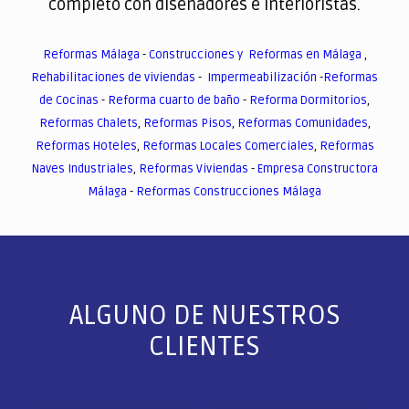
completo con diseñadores e interioristas.
Reformas Málaga
-
Construcciones y Reformas en Málaga
,
Rehabilitaciones de viviendas
-
Impermeabilización
-
Reformas
de Cocinas
-
Reforma cuarto de baño
-
Reforma Dormitorios
,
Reformas Chalets
,
Reformas Pisos
,
Reformas Comunidades
,
Reformas Hoteles
,
Reformas Locales Comerciales
,
Reformas
Naves Industriales
,
Reformas Viviendas
-
Empresa Constructora
Málaga
-
Reformas Construcciones Málaga
ALGUNO DE NUESTROS
CLIENTES