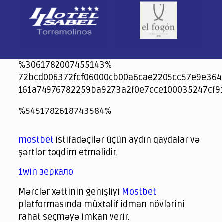
%3061782007455143%
72bcd006372fcf06000cb00a6cae2205cc57e9e364
161a74976782259ba9273a2f0e7cce100035247cf9
jeetcity
1xbet
jeet city casino
%5451782618743584%
Crowngreen
Crowngreen
Spinrise casino
Spin Rise casino
lotoclub
spintiger
Avabet
Spinrise
Crown Green
Crowngreen casino login
슈가 러쉬1000 슬롯
crazy time casino online
1xcasinozambia.com
codingworldnews.com
parimatch.kr
winorio
winorio casino
winorio
mostbet
istifadəçilər üçün aydın qaydalar və
şərtlər təqdim etməlidir.
1win зеркало
Mərclər xəttinin genişliyi
Mostbet
platformasında müxtəlif idman növlərini
rahat seçməyə imkan verir.