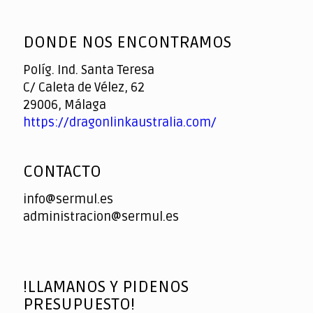
God
slottyway casino
of
DONDE NOS ENCONTRAMOS
Casino
Políg. Ind. Santa Teresa
C/ Caleta de Vélez, 62
29006, Málaga
https://dragonlinkaustralia.com/
CONTACTO
info@sermul.es
administracion@sermul.es
!LLAMANOS Y PIDENOS
PRESUPUESTO!