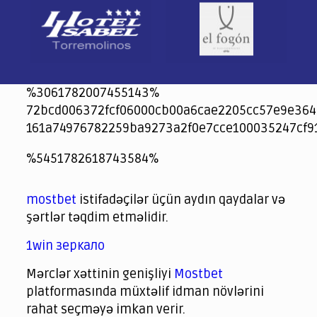
%3061782007455143%
72bcd006372fcf06000cb00a6cae2205cc57e9e364
161a74976782259ba9273a2f0e7cce100035247cf9
jeetcity
1xbet
jeet city casino
%5451782618743584%
Crowngreen
Crowngreen
Spinrise casino
Spin Rise casino
lotoclub
spintiger
Avabet
Spinrise
Crown Green
Crowngreen casino login
슈가 러쉬1000 슬롯
crazy time casino online
1xcasinozambia.com
codingworldnews.com
parimatch.kr
winorio
winorio casino
winorio
mostbet
istifadəçilər üçün aydın qaydalar və
şərtlər təqdim etməlidir.
1win зеркало
Mərclər xəttinin genişliyi
Mostbet
platformasında müxtəlif idman növlərini
rahat seçməyə imkan verir.