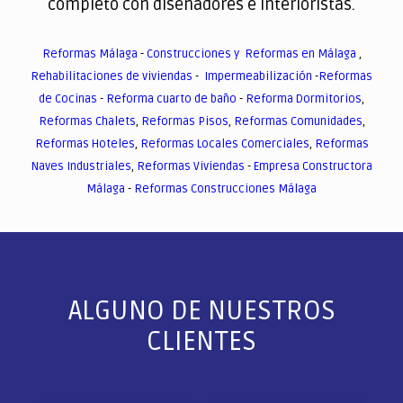
completo con diseñadores e interioristas.
Reformas Málaga
-
Construcciones y Reformas en Málaga
,
Rehabilitaciones de viviendas
-
Impermeabilización
-
Reformas
de Cocinas
-
Reforma cuarto de baño
-
Reforma Dormitorios
,
Reformas Chalets
,
Reformas Pisos
,
Reformas Comunidades
,
Reformas Hoteles
,
Reformas Locales Comerciales
,
Reformas
Naves Industriales
,
Reformas Viviendas
-
Empresa Constructora
Málaga
-
Reformas Construcciones Málaga
ALGUNO DE NUESTROS
CLIENTES