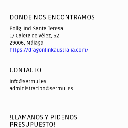
God
slottyway casino
of
DONDE NOS ENCONTRAMOS
Casino
Políg. Ind. Santa Teresa
C/ Caleta de Vélez, 62
29006, Málaga
https://dragonlinkaustralia.com/
CONTACTO
info@sermul.es
administracion@sermul.es
!LLAMANOS Y PIDENOS
PRESUPUESTO!