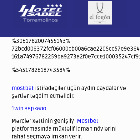
%3061782007455143%
72bcd006372fcf06000cb00a6cae2205cc57e9e364
161a74976782259ba9273a2f0e7cce100035247cf9
jeetcity
1xbet
jeet city casino
%5451782618743584%
Crowngreen
Crowngreen
Spinrise casino
Spin Rise casino
lotoclub
spintiger
Avabet
Spinrise
Crown Green
Crowngreen casino login
슈가 러쉬1000 슬롯
crazy time casino online
1xcasinozambia.com
codingworldnews.com
parimatch.kr
winorio
winorio casino
winorio
mostbet
istifadəçilər üçün aydın qaydalar və
şərtlər təqdim etməlidir.
1win зеркало
Mərclər xəttinin genişliyi
Mostbet
platformasında müxtəlif idman növlərini
rahat seçməyə imkan verir.