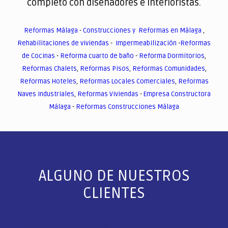
completo con diseñadores e interioristas.
Reformas Málaga
-
Construcciones y Reformas en Málaga
,
Rehabilitaciones de viviendas
-
Impermeabilización
-
Reformas
de Cocinas
-
Reforma cuarto de baño
-
Reforma Dormitorios
,
Reformas Chalets
,
Reformas Pisos
,
Reformas Comunidades
,
Reformas Hoteles
,
Reformas Locales Comerciales
,
Reformas
Naves Industriales
,
Reformas Viviendas
-
Empresa Constructora
Málaga
-
Reformas Construcciones Málaga
ALGUNO DE NUESTROS
CLIENTES