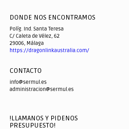
God
slottyway casino
of
DONDE NOS ENCONTRAMOS
Casino
Políg. Ind. Santa Teresa
C/ Caleta de Vélez, 62
29006, Málaga
https://dragonlinkaustralia.com/
CONTACTO
info@sermul.es
administracion@sermul.es
!LLAMANOS Y PIDENOS
PRESUPUESTO!