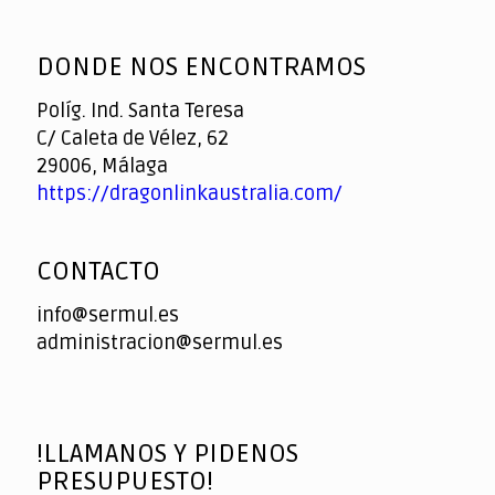
God
slottyway casino
of
DONDE NOS ENCONTRAMOS
Casino
Políg. Ind. Santa Teresa
C/ Caleta de Vélez, 62
29006, Málaga
https://dragonlinkaustralia.com/
CONTACTO
info@sermul.es
administracion@sermul.es
!LLAMANOS Y PIDENOS
PRESUPUESTO!