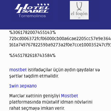
%3061782007455143%
72bcd006372fcf06000cb00a6cae2205cc57e9e364
161a74976782259ba9273a2f0e7cce100035247cf9
jeetcity
1xbet
jeet city casino
%5451782618743584%
Crowngreen
Crowngreen
Spinrise casino
Spin Rise casino
lotoclub
spintiger
Avabet
Spinrise
Crown Green
Crowngreen casino login
슈가 러쉬1000 슬롯
crazy time casino online
1xcasinozambia.com
codingworldnews.com
parimatch.kr
winorio
winorio casino
winorio
mostbet
istifadəçilər üçün aydın qaydalar və
şərtlər təqdim etməlidir.
1win зеркало
Mərclər xəttinin genişliyi
Mostbet
platformasında müxtəlif idman növlərini
rahat seçməyə imkan verir.