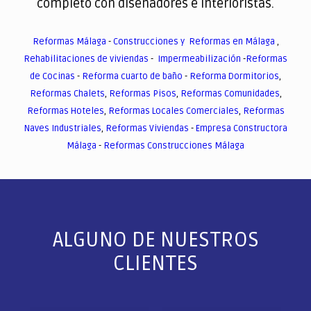
completo con diseñadores e interioristas.
Reformas Málaga
-
Construcciones y Reformas en Málaga
,
Rehabilitaciones de viviendas
-
Impermeabilización
-
Reformas
de Cocinas
-
Reforma cuarto de baño
-
Reforma Dormitorios
,
Reformas Chalets
,
Reformas Pisos
,
Reformas Comunidades
,
Reformas Hoteles
,
Reformas Locales Comerciales
,
Reformas
Naves Industriales
,
Reformas Viviendas
-
Empresa Constructora
Málaga
-
Reformas Construcciones Málaga
ALGUNO DE NUESTROS
CLIENTES