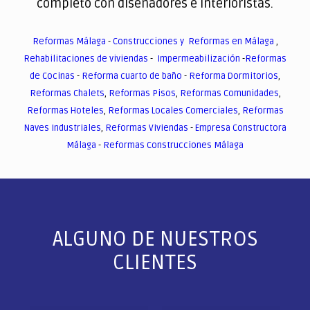
completo con diseñadores e interioristas.
Reformas Málaga
-
Construcciones y Reformas en Málaga
,
Rehabilitaciones de viviendas
-
Impermeabilización
-
Reformas
de Cocinas
-
Reforma cuarto de baño
-
Reforma Dormitorios
,
Reformas Chalets
,
Reformas Pisos
,
Reformas Comunidades
,
Reformas Hoteles
,
Reformas Locales Comerciales
,
Reformas
Naves Industriales
,
Reformas Viviendas
-
Empresa Constructora
Málaga
-
Reformas Construcciones Málaga
ALGUNO DE NUESTROS
CLIENTES