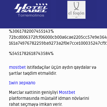
%3061782007455143%
72bcd006372fcf06000cb00a6cae2205cc57e9e364
161a74976782259ba9273a2f0e7cce100035247cf9
jeetcity
1xbet
jeet city casino
%5451782618743584%
Crowngreen
Crowngreen
Spinrise casino
Spin Rise casino
lotoclub
spintiger
Avabet
Spinrise
Crown Green
Crowngreen casino login
슈가 러쉬1000 슬롯
crazy time casino online
1xcasinozambia.com
codingworldnews.com
parimatch.kr
winorio
winorio casino
winorio
mostbet
istifadəçilər üçün aydın qaydalar və
şərtlər təqdim etməlidir.
1win зеркало
Mərclər xəttinin genişliyi
Mostbet
platformasında müxtəlif idman növlərini
rahat seçməyə imkan verir.