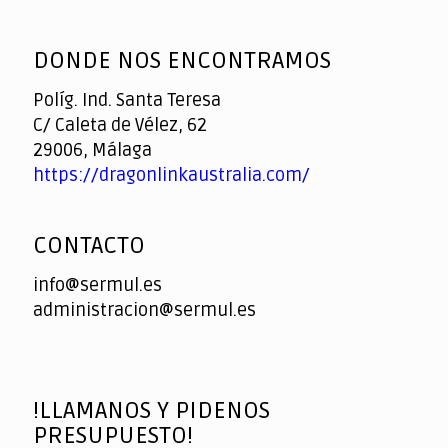
God
slottyway casino
of
DONDE NOS ENCONTRAMOS
Casino
Políg. Ind. Santa Teresa
C/ Caleta de Vélez, 62
29006, Málaga
https://dragonlinkaustralia.com/
CONTACTO
info@sermul.es
administracion@sermul.es
!LLAMANOS Y PIDENOS
PRESUPUESTO!