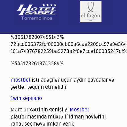
%3061782007455143%
72bcd006372fcf06000cb00a6cae2205cc57e9e364
161a74976782259ba9273a2f0e7cce100035247cf9
jeetcity
1xbet
jeet city casino
%5451782618743584%
Crowngreen
Crowngreen
Spinrise casino
Spin Rise casino
lotoclub
spintiger
Avabet
Spinrise
Crown Green
Crowngreen casino login
슈가 러쉬1000 슬롯
crazy time casino online
1xcasinozambia.com
codingworldnews.com
parimatch.kr
winorio
winorio casino
winorio
mostbet
istifadəçilər üçün aydın qaydalar və
şərtlər təqdim etməlidir.
1win зеркало
Mərclər xəttinin genişliyi
Mostbet
platformasında müxtəlif idman növlərini
rahat seçməyə imkan verir.