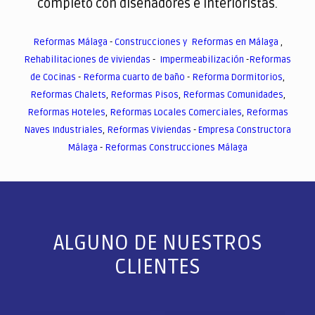
completo con diseñadores e interioristas.
Reformas Málaga
-
Construcciones y Reformas en Málaga
,
Rehabilitaciones de viviendas
-
Impermeabilización
-
Reformas
de Cocinas
-
Reforma cuarto de baño
-
Reforma Dormitorios
,
Reformas Chalets
,
Reformas Pisos
,
Reformas Comunidades
,
Reformas Hoteles
,
Reformas Locales Comerciales
,
Reformas
Naves Industriales
,
Reformas Viviendas
-
Empresa Constructora
Málaga
-
Reformas Construcciones Málaga
ALGUNO DE NUESTROS
CLIENTES