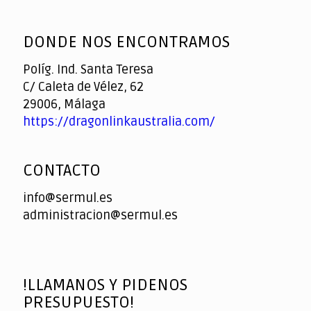
God
slottyway casino
of
DONDE NOS ENCONTRAMOS
Casino
Políg. Ind. Santa Teresa
C/ Caleta de Vélez, 62
29006, Málaga
https://dragonlinkaustralia.com/
CONTACTO
info@sermul.es
administracion@sermul.es
!LLAMANOS Y PIDENOS
PRESUPUESTO!