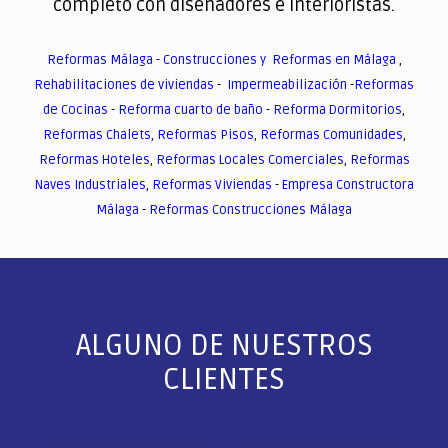
completo con diseñadores e interioristas.
Reformas Málaga
-
Construcciones y Reformas en Málaga
,
Rehabilitaciones de viviendas
-
Impermeabilización
-
Reformas
de Cocinas
-
Reforma cuarto de baño
-
Reforma Dormitorios
,
Reformas Chalets
,
Reformas Pisos
,
Reformas Comunidades
,
Reformas Hoteles
,
Reformas Locales Comerciales
,
Reformas
Naves Industriales
,
Reformas Viviendas
-
Empresa Constructora
Málaga
-
Reformas Construcciones Málaga
ALGUNO DE NUESTROS
CLIENTES