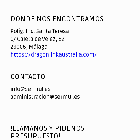
God
slottyway casino
of
DONDE NOS ENCONTRAMOS
Casino
Políg. Ind. Santa Teresa
C/ Caleta de Vélez, 62
29006, Málaga
https://dragonlinkaustralia.com/
CONTACTO
info@sermul.es
administracion@sermul.es
!LLAMANOS Y PIDENOS
PRESUPUESTO!