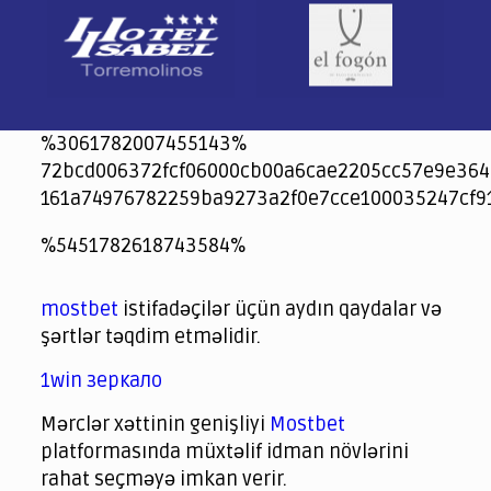
%3061782007455143%
72bcd006372fcf06000cb00a6cae2205cc57e9e364
161a74976782259ba9273a2f0e7cce100035247cf9
jeetcity
1xbet
jeet city casino
%5451782618743584%
Crowngreen
Crowngreen
Spinrise casino
Spin Rise casino
lotoclub
spintiger
Avabet
Spinrise
Crown Green
Crowngreen casino login
슈가 러쉬1000 슬롯
crazy time casino online
1xcasinozambia.com
codingworldnews.com
parimatch.kr
winorio
winorio casino
winorio
mostbet
istifadəçilər üçün aydın qaydalar və
şərtlər təqdim etməlidir.
1win зеркало
Mərclər xəttinin genişliyi
Mostbet
platformasında müxtəlif idman növlərini
rahat seçməyə imkan verir.