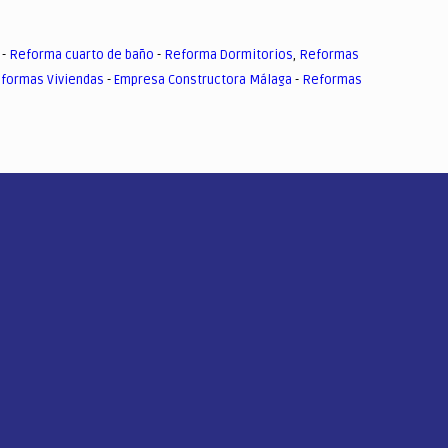
-
Reforma cuarto de baño
-
Reforma Dormitorios
,
Reformas
formas Viviendas
-
Empresa Constructora Málaga
-
Reformas