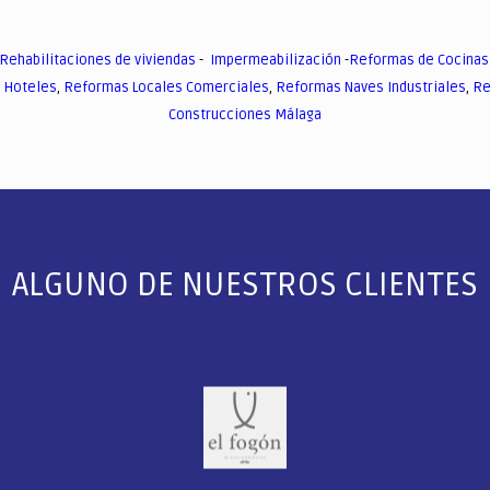
Rehabilitaciones de viviendas
-
Impermeabilización
-
Reformas de Cocinas
 Hoteles
,
Reformas Locales Comerciales
,
Reformas Naves Industriales
,
Re
Construcciones Málaga
ALGUNO DE NUESTROS CLIENTES