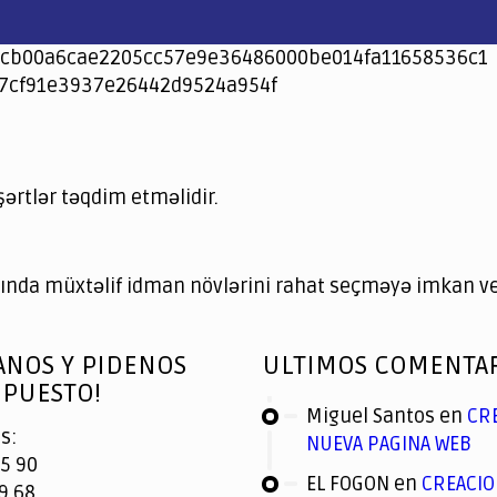
cb00a6cae2205cc57e9e36486000be014fa11658536c1
7cf91e3937e26442d9524a954f
şərtlər təqdim etməlidir.
nda müxtəlif idman növlərini rahat seçməyə imkan ver
ANOS Y PIDENOS
ULTIMOS COMENTA
PUESTO!
Miguel Santos
en
CR
s:
NUEVA PAGINA WEB
5 90
EL FOGON
en
CREACIO
9 68