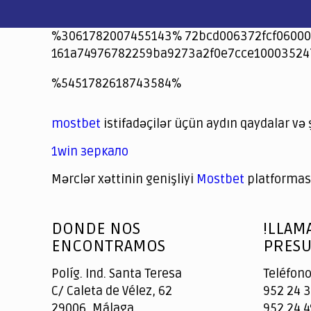
%3061782007455143% 72bcd006372fcf06000
161a74976782259ba9273a2f0e7cce10003524
jeetcity
1xbet
jeet city casino
%5451782618743584%
Crowngreen
Crowngreen
Spinrise casino
Spin Rise casino
lotoclub
spintiger
Avabet
Spinrise
Crown Green
Crowngreen casino login
슈가 러쉬1000 슬롯
crazy time casino online
1xcasinozambia.com
codingworldnews.com
parimatch.kr
winorio
winorio casino
winorio
mostbet
istifadəçilər üçün aydın qaydalar və 
1win зеркало
Mərclər xəttinin genişliyi
Mostbet
platforması
God
slottyway casino
of
DONDE NOS
!LLAM
Casino
ENCONTRAMOS
PRESU
Políg. Ind. Santa Teresa
Teléfono
C/ Caleta de Vélez, 62
952 24 3
29006, Málaga
952 24 4