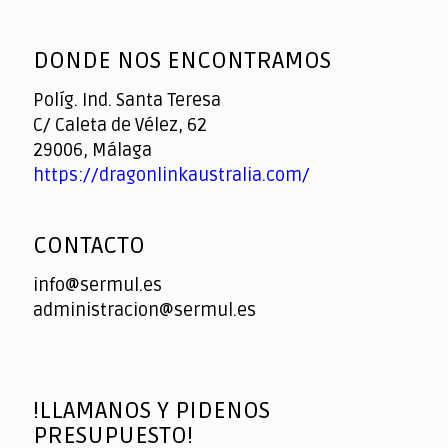
God
slottyway casino
of
DONDE NOS ENCONTRAMOS
Casino
Políg. Ind. Santa Teresa
C/ Caleta de Vélez, 62
29006, Málaga
https://dragonlinkaustralia.com/
CONTACTO
info@sermul.es
administracion@sermul.es
!LLAMANOS Y PIDENOS
PRESUPUESTO!