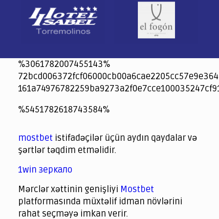
%3061782007455143%
72bcd006372fcf06000cb00a6cae2205cc57e9e364
161a74976782259ba9273a2f0e7cce100035247cf9
jeetcity
1xbet
jeet city casino
%5451782618743584%
Crowngreen
Crowngreen
Spinrise casino
Spin Rise casino
lotoclub
spintiger
Avabet
Spinrise
Crown Green
Crowngreen casino login
슈가 러쉬1000 슬롯
crazy time casino online
1xcasinozambia.com
codingworldnews.com
parimatch.kr
winorio
winorio casino
winorio
mostbet
istifadəçilər üçün aydın qaydalar və
şərtlər təqdim etməlidir.
1win зеркало
Mərclər xəttinin genişliyi
Mostbet
platformasında müxtəlif idman növlərini
rahat seçməyə imkan verir.