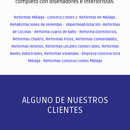
completo con diseñadores e interioristas.
Reformas Málaga
-
Construcciones y Reformas en Málaga
,
Rehabilitaciones de viviendas
-
Impermeabilización
-
Reformas
de Cocinas
-
Reforma cuarto de baño
-
Reforma Dormitorios
,
Reformas Chalets
,
Reformas Pisos
,
Reformas Comunidades
,
Reformas Hoteles
,
Reformas Locales Comerciales
,
Reformas
Naves Industriales
,
Reformas Viviendas
-
Empresa Constructora
Málaga
-
Reformas Construcciones Málaga
ALGUNO DE NUESTROS
CLIENTES