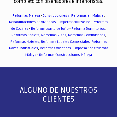
completo con diseñadores e interioristas.
Reformas Málaga
-
Construcciones y Reformas en Málaga
,
Rehabilitaciones de viviendas
-
Impermeabilización
-
Reformas
de Cocinas
-
Reforma cuarto de baño
-
Reforma Dormitorios
,
Reformas Chalets
,
Reformas Pisos
,
Reformas Comunidades
,
Reformas Hoteles
,
Reformas Locales Comerciales
,
Reformas
Naves Industriales
,
Reformas Viviendas
-
Empresa Constructora
Málaga
-
Reformas Construcciones Málaga
ALGUNO DE NUESTROS
CLIENTES