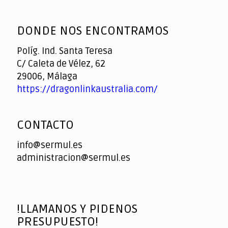
God
slottyway casino
of
DONDE NOS ENCONTRAMOS
Casino
Políg. Ind. Santa Teresa
C/ Caleta de Vélez, 62
29006, Málaga
https://dragonlinkaustralia.com/
CONTACTO
info@sermul.es
administracion@sermul.es
!LLAMANOS Y PIDENOS
PRESUPUESTO!