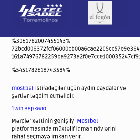
%3061782007455143%
72bcd006372fcf06000cb00a6cae2205cc57e9e364
161a74976782259ba9273a2f0e7cce100035247cf9
jeetcity
1xbet
jeet city casino
%5451782618743584%
Crowngreen
Crowngreen
Spinrise casino
Spin Rise casino
lotoclub
spintiger
Avabet
Spinrise
Crown Green
Crowngreen casino login
슈가 러쉬1000 슬롯
crazy time casino online
1xcasinozambia.com
codingworldnews.com
parimatch.kr
winorio
winorio casino
winorio
mostbet
istifadəçilər üçün aydın qaydalar və
şərtlər təqdim etməlidir.
1win зеркало
Mərclər xəttinin genişliyi
Mostbet
platformasında müxtəlif idman növlərini
rahat seçməyə imkan verir.