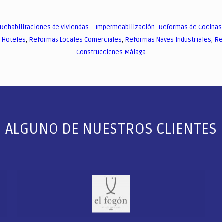
Rehabilitaciones de viviendas
-
Impermeabilización
-
Reformas de Cocinas
 Hoteles
,
Reformas Locales Comerciales
,
Reformas Naves Industriales
,
Re
Construcciones Málaga
ALGUNO DE NUESTROS CLIENTES