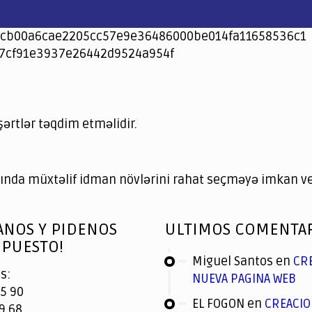
cb00a6cae2205cc57e9e36486000be014fa11658536c1
7cf91e3937e26442d9524a954f
şərtlər təqdim etməlidir.
nda müxtəlif idman növlərini rahat seçməyə imkan ver
ANOS Y PIDENOS
ULTIMOS COMENTA
PUESTO!
Miguel Santos
en
CR
s:
NUEVA PAGINA WEB
5 90
EL FOGON
en
CREACIO
9 68