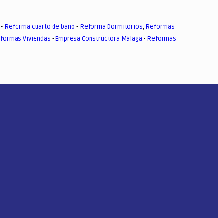
-
Reforma cuarto de baño
-
Reforma Dormitorios
,
Reformas
formas Viviendas
-
Empresa Constructora Málaga
-
Reformas