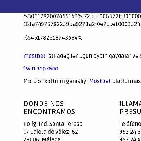
%3061782007455143% 72bcd006372fcf06000
161a74976782259ba9273a2f0e7cce10003524
jeetcity
1xbet
jeet city casino
%5451782618743584%
Crowngreen
Crowngreen
Spinrise casino
Spin Rise casino
lotoclub
spintiger
Avabet
Spinrise
Crown Green
Crowngreen casino login
슈가 러쉬1000 슬롯
crazy time casino online
1xcasinozambia.com
codingworldnews.com
parimatch.kr
winorio
winorio casino
winorio
mostbet
istifadəçilər üçün aydın qaydalar və 
1win зеркало
Mərclər xəttinin genişliyi
Mostbet
platforması
God
slottyway casino
of
DONDE NOS
!LLAM
Casino
ENCONTRAMOS
PRESU
Políg. Ind. Santa Teresa
Teléfono
C/ Caleta de Vélez, 62
952 24 3
29006, Málaga
952 24 4