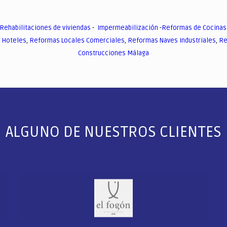
Rehabilitaciones de viviendas
-
Impermeabilización
-
Reformas de Cocinas
 Hoteles
,
Reformas Locales Comerciales
,
Reformas Naves Industriales
,
Re
Construcciones Málaga
ALGUNO DE NUESTROS CLIENTES