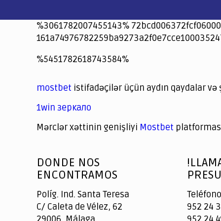
%3061782007455143% 72bcd006372fcf06000
161a74976782259ba9273a2f0e7cce10003524
jeetcity
1xbet
jeet city casino
%5451782618743584%
Crowngreen
Crowngreen
Spinrise casino
Spin Rise casino
lotoclub
spintiger
Avabet
Spinrise
Crown Green
Crowngreen casino login
슈가 러쉬1000 슬롯
crazy time casino online
1xcasinozambia.com
codingworldnews.com
parimatch.kr
winorio
winorio casino
winorio
mostbet
istifadəçilər üçün aydın qaydalar və 
1win зеркало
Mərclər xəttinin genişliyi
Mostbet
platforması
God
slottyway casino
of
DONDE NOS
!LLAM
Casino
ENCONTRAMOS
PRESU
Políg. Ind. Santa Teresa
Teléfono
C/ Caleta de Vélez, 62
952 24 3
29006, Málaga
952 24 4