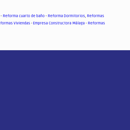
-
Reforma cuarto de baño
-
Reforma Dormitorios
,
Reformas
formas Viviendas
-
Empresa Constructora Málaga
-
Reformas