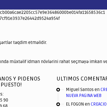
cb00a6cae2205cc57e9e36486000be014fa11658536c1
7cf91e3937e26442d9524a954f
şərtlər təqdim etməlidir.
nda müxtəlif idman növlərini rahat seçməyə imkan ver
ANOS Y PIDENOS
ULTIMOS COMENTA
PUESTO!
Miguel Santos
en
CR
s:
NUEVA PAGINA WEB
5 90
EL FOGON
en
CREACIO
9 68