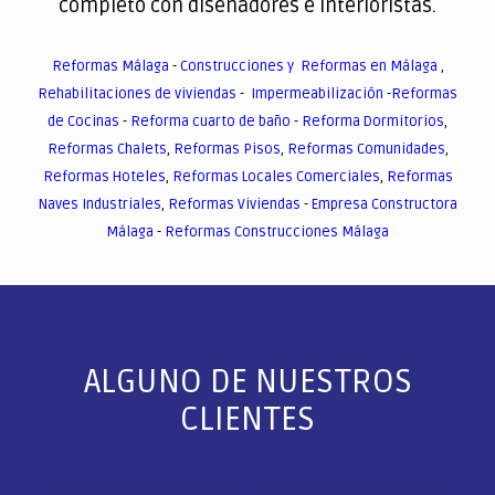
completo con diseñadores e interioristas.
Reformas Málaga
-
Construcciones y Reformas en Málaga
,
Rehabilitaciones de viviendas
-
Impermeabilización
-
Reformas
de Cocinas
-
Reforma cuarto de baño
-
Reforma Dormitorios
,
Reformas Chalets
,
Reformas Pisos
,
Reformas Comunidades
,
Reformas Hoteles
,
Reformas Locales Comerciales
,
Reformas
Naves Industriales
,
Reformas Viviendas
-
Empresa Constructora
Málaga
-
Reformas Construcciones Málaga
ALGUNO DE NUESTROS
CLIENTES