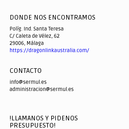
God
slottyway casino
of
DONDE NOS ENCONTRAMOS
Casino
Políg. Ind. Santa Teresa
C/ Caleta de Vélez, 62
29006, Málaga
https://dragonlinkaustralia.com/
CONTACTO
info@sermul.es
administracion@sermul.es
!LLAMANOS Y PIDENOS
PRESUPUESTO!