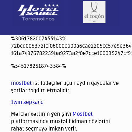
%3061782007455143%
72bcd006372fcf06000cb00a6cae2205cc57e9e364
161a74976782259ba9273a2f0e7cce100035247cf9
jeetcity
1xbet
jeet city casino
%5451782618743584%
Crowngreen
Crowngreen
Spinrise casino
Spin Rise casino
lotoclub
spintiger
Avabet
Spinrise
Crown Green
Crowngreen casino login
슈가 러쉬1000 슬롯
crazy time casino online
1xcasinozambia.com
codingworldnews.com
parimatch.kr
winorio
winorio casino
winorio
mostbet
istifadəçilər üçün aydın qaydalar və
şərtlər təqdim etməlidir.
1win зеркало
Mərclər xəttinin genişliyi
Mostbet
platformasında müxtəlif idman növlərini
rahat seçməyə imkan verir.