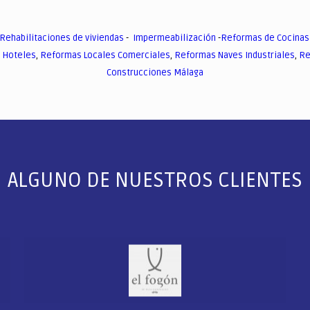
Rehabilitaciones de viviendas
-
Impermeabilización
-
Reformas de Cocinas
 Hoteles
,
Reformas Locales Comerciales
,
Reformas Naves Industriales
,
Re
Construcciones Málaga
ALGUNO DE NUESTROS CLIENTES