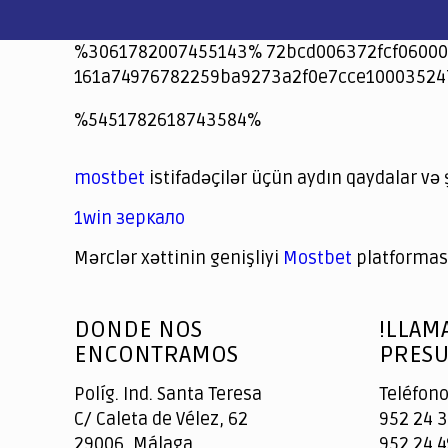
%3061782007455143% 72bcd006372fcf06000
161a74976782259ba9273a2f0e7cce10003524
jeetcity
1xbet
jeet city casino
%5451782618743584%
Crowngreen
Crowngreen
Spinrise casino
Spin Rise casino
lotoclub
spintiger
Avabet
Spinrise
Crown Green
Crowngreen casino login
슈가 러쉬1000 슬롯
crazy time casino online
1xcasinozambia.com
codingworldnews.com
parimatch.kr
winorio
winorio casino
winorio
mostbet
istifadəçilər üçün aydın qaydalar və 
1win зеркало
Mərclər xəttinin genişliyi
Mostbet
platforması
God
slottyway casino
of
DONDE NOS
!LLAM
Casino
ENCONTRAMOS
PRESU
Políg. Ind. Santa Teresa
Teléfono
C/ Caleta de Vélez, 62
952 24 3
29006, Málaga
952 24 4