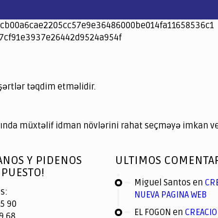
cb00a6cae2205cc57e9e36486000be014fa11658536c1
7cf91e3937e26442d9524a954f
şərtlər təqdim etməlidir.
nda müxtəlif idman növlərini rahat seçməyə imkan ver
ANOS Y PIDENOS
ULTIMOS COMENTA
PUESTO!
Miguel Santos
en
CR
s:
NUEVA PAGINA WEB
5 90
EL FOGON
en
CREACIO
9 68