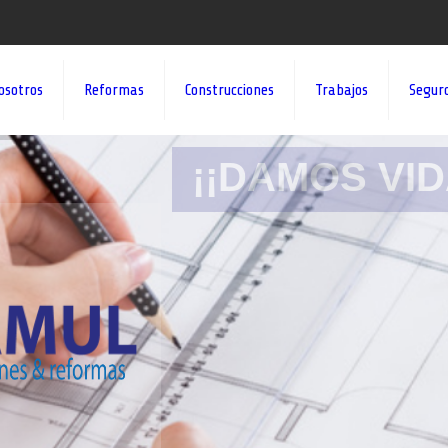
osotros
Reformas
Construcciones
Trabajos
Segur
¡¡DAMOS VID
Nadie mejor que nosotro