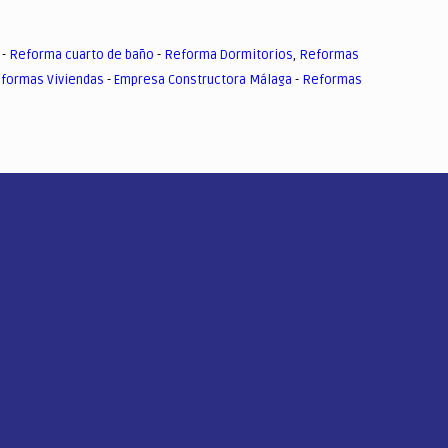
-
Reforma cuarto de baño
-
Reforma Dormitorios
,
Reformas
formas Viviendas
-
Empresa Constructora Málaga
-
Reformas