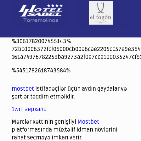
%3061782007455143%
72bcd006372fcf06000cb00a6cae2205cc57e9e364
161a74976782259ba9273a2f0e7cce100035247cf9
jeetcity
1xbet
jeet city casino
%5451782618743584%
Crowngreen
Crowngreen
Spinrise casino
Spin Rise casino
lotoclub
spintiger
Avabet
Spinrise
Crown Green
Crowngreen casino login
슈가 러쉬1000 슬롯
crazy time casino online
1xcasinozambia.com
codingworldnews.com
parimatch.kr
winorio
winorio casino
winorio
mostbet
istifadəçilər üçün aydın qaydalar və
şərtlər təqdim etməlidir.
1win зеркало
Mərclər xəttinin genişliyi
Mostbet
platformasında müxtəlif idman növlərini
rahat seçməyə imkan verir.