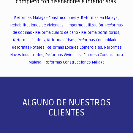
completo con diseñadores e interioristas.
Reformas Málaga
-
Construcciones y Reformas en Málaga
,
Rehabilitaciones de viviendas
-
Impermeabilización
-
Reformas
de Cocinas
-
Reforma cuarto de baño
-
Reforma Dormitorios
,
Reformas Chalets
,
Reformas Pisos
,
Reformas Comunidades
,
Reformas Hoteles
,
Reformas Locales Comerciales
,
Reformas
Naves Industriales
,
Reformas Viviendas
-
Empresa Constructora
Málaga
-
Reformas Construcciones Málaga
ALGUNO DE NUESTROS
CLIENTES