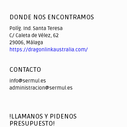
God
slottyway casino
of
DONDE NOS ENCONTRAMOS
Casino
Políg. Ind. Santa Teresa
C/ Caleta de Vélez, 62
29006, Málaga
https://dragonlinkaustralia.com/
CONTACTO
info@sermul.es
administracion@sermul.es
!LLAMANOS Y PIDENOS
PRESUPUESTO!