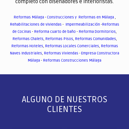
completo con diseñadores e interioristas.
Reformas Málaga
-
Construcciones y Reformas en Málaga
,
Rehabilitaciones de viviendas
-
Impermeabilización
-
Reformas
de Cocinas
-
Reforma cuarto de baño
-
Reforma Dormitorios
,
Reformas Chalets
,
Reformas Pisos
,
Reformas Comunidades
,
Reformas Hoteles
,
Reformas Locales Comerciales
,
Reformas
Naves Industriales
,
Reformas Viviendas
-
Empresa Constructora
Málaga
-
Reformas Construcciones Málaga
ALGUNO DE NUESTROS
CLIENTES