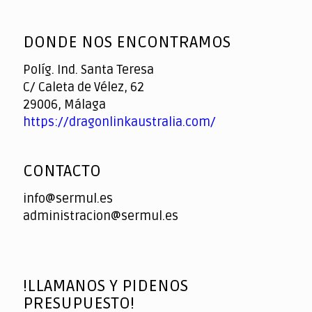
God
slottyway casino
of
DONDE NOS ENCONTRAMOS
Casino
Políg. Ind. Santa Teresa
C/ Caleta de Vélez, 62
29006, Málaga
https://dragonlinkaustralia.com/
CONTACTO
info@sermul.es
administracion@sermul.es
!LLAMANOS Y PIDENOS
PRESUPUESTO!