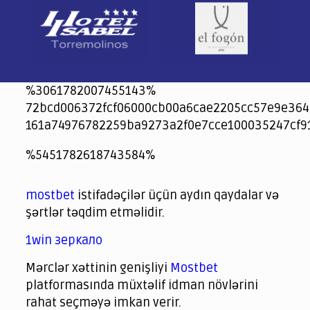
%3061782007455143%
72bcd006372fcf06000cb00a6cae2205cc57e9e364
161a74976782259ba9273a2f0e7cce100035247cf9
jeetcity
1xbet
jeet city casino
%5451782618743584%
Crowngreen
Crowngreen
Spinrise casino
Spin Rise casino
lotoclub
spintiger
Avabet
Spinrise
Crown Green
Crowngreen casino login
슈가 러쉬1000 슬롯
crazy time casino online
1xcasinozambia.com
codingworldnews.com
parimatch.kr
winorio
winorio casino
winorio
mostbet
istifadəçilər üçün aydın qaydalar və
şərtlər təqdim etməlidir.
1win зеркало
Mərclər xəttinin genişliyi
Mostbet
platformasında müxtəlif idman növlərini
rahat seçməyə imkan verir.