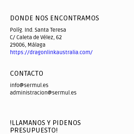
God
slottyway casino
of
DONDE NOS ENCONTRAMOS
Casino
Políg. Ind. Santa Teresa
C/ Caleta de Vélez, 62
29006, Málaga
https://dragonlinkaustralia.com/
CONTACTO
info@sermul.es
administracion@sermul.es
!LLAMANOS Y PIDENOS
PRESUPUESTO!