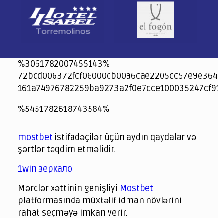
%3061782007455143%
72bcd006372fcf06000cb00a6cae2205cc57e9e364
161a74976782259ba9273a2f0e7cce100035247cf9
jeetcity
1xbet
jeet city casino
%5451782618743584%
Crowngreen
Crowngreen
Spinrise casino
Spin Rise casino
lotoclub
spintiger
Avabet
Spinrise
Crown Green
Crowngreen casino login
슈가 러쉬1000 슬롯
crazy time casino online
1xcasinozambia.com
codingworldnews.com
parimatch.kr
winorio
winorio casino
winorio
mostbet
istifadəçilər üçün aydın qaydalar və
şərtlər təqdim etməlidir.
1win зеркало
Mərclər xəttinin genişliyi
Mostbet
platformasında müxtəlif idman növlərini
rahat seçməyə imkan verir.