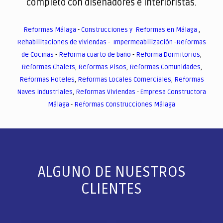
completo con diseñadores e interioristas.
Reformas Málaga
-
Construcciones y Reformas en Málaga
,
Rehabilitaciones de viviendas
-
Impermeabilización
-
Reformas
de Cocinas
-
Reforma cuarto de baño
-
Reforma Dormitorios
,
Reformas Chalets
,
Reformas Pisos
,
Reformas Comunidades
,
Reformas Hoteles
,
Reformas Locales Comerciales
,
Reformas
Naves Industriales
,
Reformas Viviendas
-
Empresa Constructora
Málaga
-
Reformas Construcciones Málaga
ALGUNO DE NUESTROS
CLIENTES