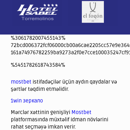
%3061782007455143%
72bcd006372fcf06000cb00a6cae2205cc57e9e364
161a74976782259ba9273a2f0e7cce100035247cf9
jeetcity
1xbet
jeet city casino
%5451782618743584%
Crowngreen
Crowngreen
Spinrise casino
Spin Rise casino
lotoclub
spintiger
Avabet
Spinrise
Crown Green
Crowngreen casino login
슈가 러쉬1000 슬롯
crazy time casino online
1xcasinozambia.com
codingworldnews.com
parimatch.kr
winorio
winorio casino
winorio
mostbet
istifadəçilər üçün aydın qaydalar və
şərtlər təqdim etməlidir.
1win зеркало
Mərclər xəttinin genişliyi
Mostbet
platformasında müxtəlif idman növlərini
rahat seçməyə imkan verir.