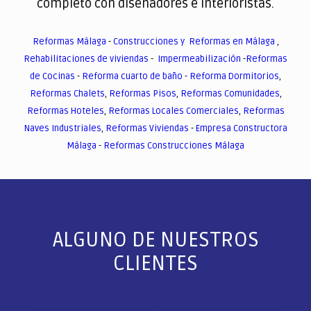
completo con diseñadores e interioristas.
Reformas Málaga
-
Construcciones y Reformas en Málaga
,
Rehabilitaciones de viviendas
-
Impermeabilización
-
Reformas
de Cocinas
-
Reforma cuarto de baño
-
Reforma Dormitorios
,
Reformas Chalets
,
Reformas Pisos
,
Reformas Comunidades
,
Reformas Hoteles
,
Reformas Locales Comerciales
,
Reformas
Naves Industriales
,
Reformas Viviendas
-
Empresa Constructora
Málaga
-
Reformas Construcciones Málaga
ALGUNO DE NUESTROS
CLIENTES