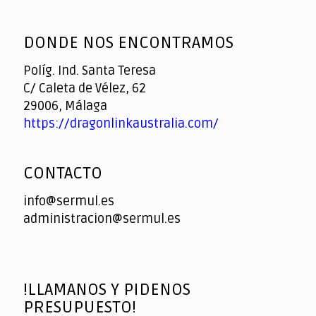
God
slottyway casino
of
DONDE NOS ENCONTRAMOS
Casino
Políg. Ind. Santa Teresa
C/ Caleta de Vélez, 62
29006, Málaga
https://dragonlinkaustralia.com/
CONTACTO
info@sermul.es
administracion@sermul.es
!LLAMANOS Y PIDENOS
PRESUPUESTO!