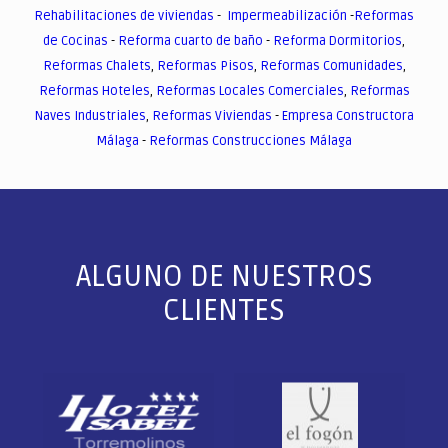
Rehabilitaciones de viviendas
-
Impermeabilización
-
Reformas
de Cocinas
-
Reforma cuarto de baño
-
Reforma Dormitorios
,
Reformas Chalets
,
Reformas Pisos
,
Reformas Comunidades
,
Reformas Hoteles
,
Reformas Locales Comerciales
,
Reformas
Naves Industriales
,
Reformas Viviendas
-
Empresa Constructora
Málaga
-
Reformas Construcciones Málaga
ALGUNO DE NUESTROS
CLIENTES