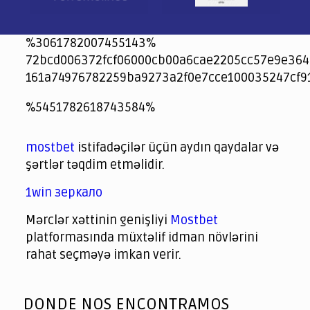
%3061782007455143%
72bcd006372fcf06000cb00a6cae2205cc57e9e364
161a74976782259ba9273a2f0e7cce100035247cf9
jeetcity
1xbet
jeet city casino
%5451782618743584%
Crowngreen
Crowngreen
Spinrise casino
Spin Rise casino
lotoclub
spintiger
Avabet
Spinrise
Crown Green
Crowngreen casino login
슈가 러쉬1000 슬롯
crazy time casino online
1xcasinozambia.com
codingworldnews.com
parimatch.kr
winorio
winorio casino
winorio
mostbet
istifadəçilər üçün aydın qaydalar və
şərtlər təqdim etməlidir.
1win зеркало
Mərclər xəttinin genişliyi
Mostbet
platformasında müxtəlif idman növlərini
rahat seçməyə imkan verir.
God
slottyway casino
of
DONDE NOS ENCONTRAMOS