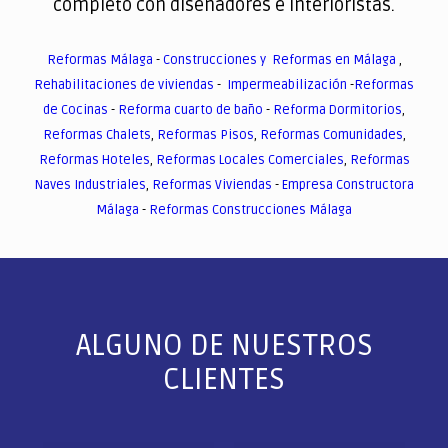
completo con diseñadores e interioristas.
Reformas Málaga
-
Construcciones y Reformas en Málaga
,
Rehabilitaciones de viviendas
-
Impermeabilización
-
Reformas
de Cocinas
-
Reforma cuarto de baño
-
Reforma Dormitorios
,
Reformas Chalets
,
Reformas Pisos
,
Reformas Comunidades
,
Reformas Hoteles
,
Reformas Locales Comerciales
,
Reformas
Naves Industriales
,
Reformas Viviendas
-
Empresa Constructora
Málaga
-
Reformas Construcciones Málaga
ALGUNO DE NUESTROS
CLIENTES