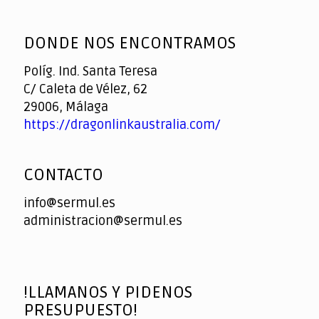
God
slottyway casino
of
DONDE NOS ENCONTRAMOS
Casino
Políg. Ind. Santa Teresa
C/ Caleta de Vélez, 62
29006, Málaga
https://dragonlinkaustralia.com/
CONTACTO
info@sermul.es
administracion@sermul.es
!LLAMANOS Y PIDENOS
PRESUPUESTO!