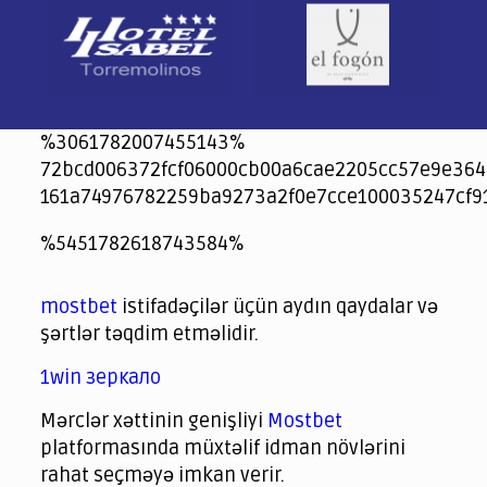
%3061782007455143%
72bcd006372fcf06000cb00a6cae2205cc57e9e364
161a74976782259ba9273a2f0e7cce100035247cf9
jeetcity
1xbet
jeet city casino
%5451782618743584%
Crowngreen
Crowngreen
Spinrise casino
Spin Rise casino
lotoclub
spintiger
Avabet
Spinrise
Crown Green
Crowngreen casino login
슈가 러쉬1000 슬롯
crazy time casino online
1xcasinozambia.com
codingworldnews.com
parimatch.kr
winorio
winorio casino
winorio
mostbet
istifadəçilər üçün aydın qaydalar və
şərtlər təqdim etməlidir.
1win зеркало
Mərclər xəttinin genişliyi
Mostbet
platformasında müxtəlif idman növlərini
rahat seçməyə imkan verir.