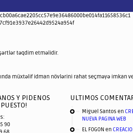
cb00a6cae2205cc57e9e36486000be014fa11658536c1
7cf91e3937e26442d9524a954f
şərtlər təqdim etməlidir.
nda müxtəlif idman növlərini rahat seçməyə imkan ver
ANOS Y PIDENOS
ULTIMOS COMENTA
PUESTO!
Miguel Santos
en
CR
s:
NUEVA PAGINA WEB
5 90
EL FOGON
en
CREACIO
9 68