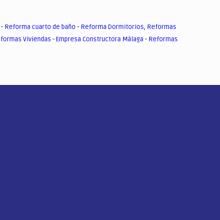
-
Reforma cuarto de baño
-
Reforma Dormitorios
,
Reformas
formas Viviendas
-
Empresa Constructora Málaga
-
Reformas