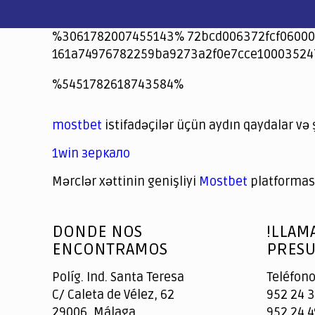
%3061782007455143% 72bcd006372fcf06000
161a74976782259ba9273a2f0e7cce10003524
jeetcity
1xbet
jeet city casino
%5451782618743584%
Crowngreen
Crowngreen
Spinrise casino
Spin Rise casino
lotoclub
spintiger
Avabet
Spinrise
Crown Green
Crowngreen casino login
슈가 러쉬1000 슬롯
crazy time casino online
1xcasinozambia.com
codingworldnews.com
parimatch.kr
winorio
winorio casino
winorio
mostbet
istifadəçilər üçün aydın qaydalar və 
1win зеркало
Mərclər xəttinin genişliyi
Mostbet
platforması
God
slottyway casino
of
DONDE NOS
!LLAM
Casino
ENCONTRAMOS
PRESU
Políg. Ind. Santa Teresa
Teléfono
C/ Caleta de Vélez, 62
952 24 3
29006, Málaga
952 24 4