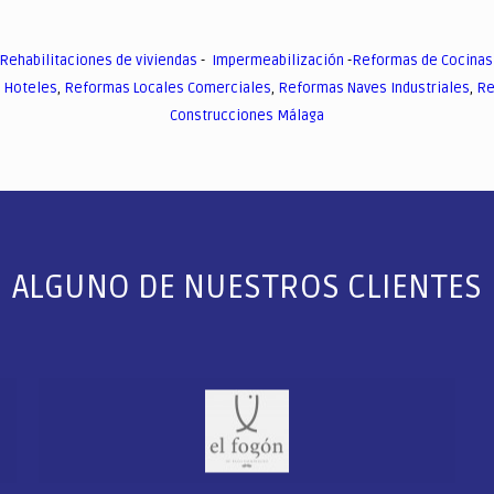
Rehabilitaciones de viviendas
-
Impermeabilización
-
Reformas de Cocinas
 Hoteles
,
Reformas Locales Comerciales
,
Reformas Naves Industriales
,
Re
Construcciones Málaga
ALGUNO DE NUESTROS CLIENTES