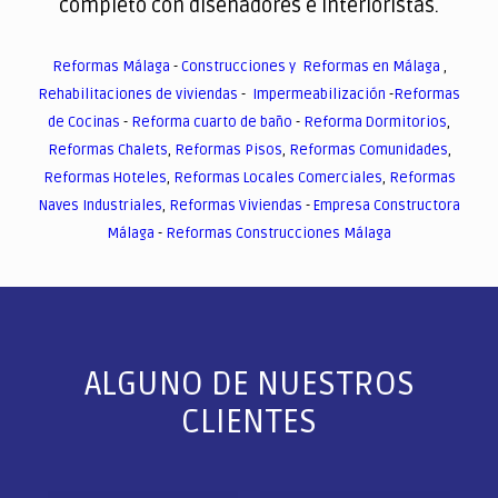
completo con diseñadores e interioristas.
Reformas Málaga
-
Construcciones y Reformas en Málaga
,
Rehabilitaciones de viviendas
-
Impermeabilización
-
Reformas
de Cocinas
-
Reforma cuarto de baño
-
Reforma Dormitorios
,
Reformas Chalets
,
Reformas Pisos
,
Reformas Comunidades
,
Reformas Hoteles
,
Reformas Locales Comerciales
,
Reformas
Naves Industriales
,
Reformas Viviendas
-
Empresa Constructora
Málaga
-
Reformas Construcciones Málaga
ALGUNO DE NUESTROS
CLIENTES