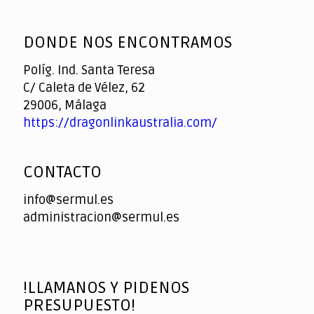
God
slottyway casino
of
DONDE NOS ENCONTRAMOS
Casino
Políg. Ind. Santa Teresa
C/ Caleta de Vélez, 62
29006, Málaga
https://dragonlinkaustralia.com/
CONTACTO
info@sermul.es
administracion@sermul.es
!LLAMANOS Y PIDENOS
PRESUPUESTO!