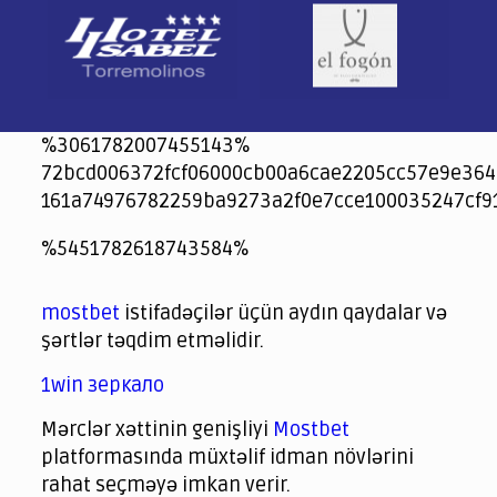
%3061782007455143%
72bcd006372fcf06000cb00a6cae2205cc57e9e364
161a74976782259ba9273a2f0e7cce100035247cf9
jeetcity
1xbet
jeet city casino
%5451782618743584%
Crowngreen
Crowngreen
Spinrise casino
Spin Rise casino
lotoclub
spintiger
Avabet
Spinrise
Crown Green
Crowngreen casino login
슈가 러쉬1000 슬롯
crazy time casino online
1xcasinozambia.com
codingworldnews.com
parimatch.kr
winorio
winorio casino
winorio
mostbet
istifadəçilər üçün aydın qaydalar və
şərtlər təqdim etməlidir.
1win зеркало
Mərclər xəttinin genişliyi
Mostbet
platformasında müxtəlif idman növlərini
rahat seçməyə imkan verir.