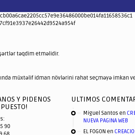
cb00a6cae2205cc57e9e36486000be014fa11658536c1
7cf91e3937e26442d9524a954f
şərtlər təqdim etməlidir.
nda müxtəlif idman növlərini rahat seçməyə imkan ver
ANOS Y PIDENOS
ULTIMOS COMENTA
PUESTO!
Miguel Santos
en
CR
s:
NUEVA PAGINA WEB
5 90
EL FOGON
en
CREACIO
9 68