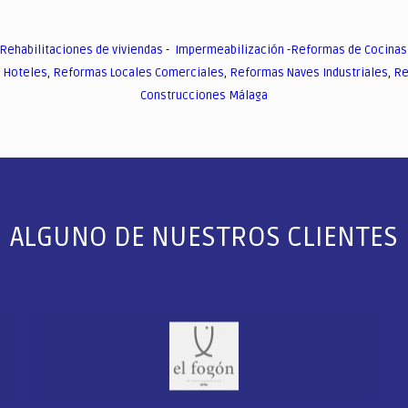
Rehabilitaciones de viviendas
-
Impermeabilización
-
Reformas de Cocinas
 Hoteles
,
Reformas Locales Comerciales
,
Reformas Naves Industriales
,
Re
Construcciones Málaga
ALGUNO DE NUESTROS CLIENTES