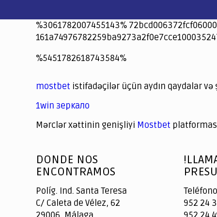
%3061782007455143% 72bcd006372fcf06000
161a74976782259ba9273a2f0e7cce10003524
jeetcity
1xbet
jeet city casino
%5451782618743584%
Crowngreen
Crowngreen
Spinrise casino
Spin Rise casino
lotoclub
spintiger
Avabet
Spinrise
Crown Green
Crowngreen casino login
슈가 러쉬1000 슬롯
crazy time casino online
1xcasinozambia.com
codingworldnews.com
parimatch.kr
winorio
winorio casino
winorio
mostbet
istifadəçilər üçün aydın qaydalar və 
1win зеркало
Mərclər xəttinin genişliyi
Mostbet
platforması
God
slottyway casino
of
DONDE NOS
!LLAM
Casino
ENCONTRAMOS
PRESU
Políg. Ind. Santa Teresa
Teléfono
C/ Caleta de Vélez, 62
952 24 3
29006, Málaga
952 24 4