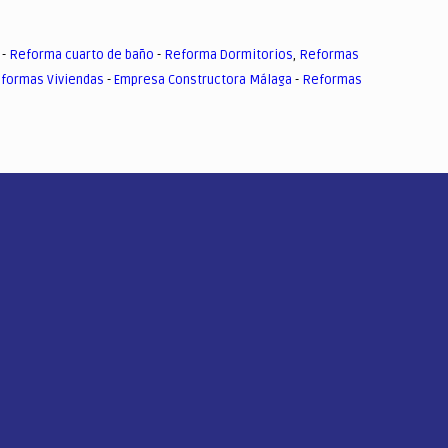
-
Reforma cuarto de baño
-
Reforma Dormitorios
,
Reformas
formas Viviendas
-
Empresa Constructora Málaga
-
Reformas