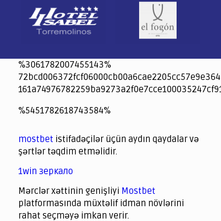
%3061782007455143%
72bcd006372fcf06000cb00a6cae2205cc57e9e364
161a74976782259ba9273a2f0e7cce100035247cf9
jeetcity
1xbet
jeet city casino
%5451782618743584%
Crowngreen
Crowngreen
Spinrise casino
Spin Rise casino
lotoclub
spintiger
Avabet
Spinrise
Crown Green
Crowngreen casino login
슈가 러쉬1000 슬롯
crazy time casino online
1xcasinozambia.com
codingworldnews.com
parimatch.kr
winorio
winorio casino
winorio
mostbet
istifadəçilər üçün aydın qaydalar və
şərtlər təqdim etməlidir.
1win зеркало
Mərclər xəttinin genişliyi
Mostbet
platformasında müxtəlif idman növlərini
rahat seçməyə imkan verir.