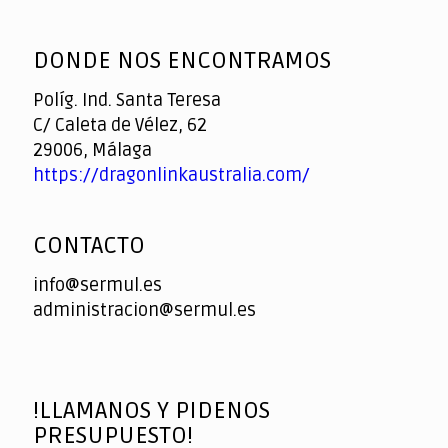
God
slottyway casino
of
DONDE NOS ENCONTRAMOS
Casino
Políg. Ind. Santa Teresa
C/ Caleta de Vélez, 62
29006, Málaga
https://dragonlinkaustralia.com/
CONTACTO
info@sermul.es
administracion@sermul.es
!LLAMANOS Y PIDENOS
PRESUPUESTO!