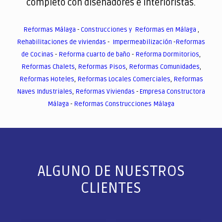
completo con diseñadores e interioristas.
Reformas Málaga
-
Construcciones y Reformas en Málaga
,
Rehabilitaciones de viviendas
-
Impermeabilización
-
Reformas
de Cocinas
-
Reforma cuarto de baño
-
Reforma Dormitorios
,
Reformas Chalets
,
Reformas Pisos
,
Reformas Comunidades
,
Reformas Hoteles
,
Reformas Locales Comerciales
,
Reformas
Naves Industriales
,
Reformas Viviendas
-
Empresa Constructora
Málaga
-
Reformas Construcciones Málaga
ALGUNO DE NUESTROS
CLIENTES