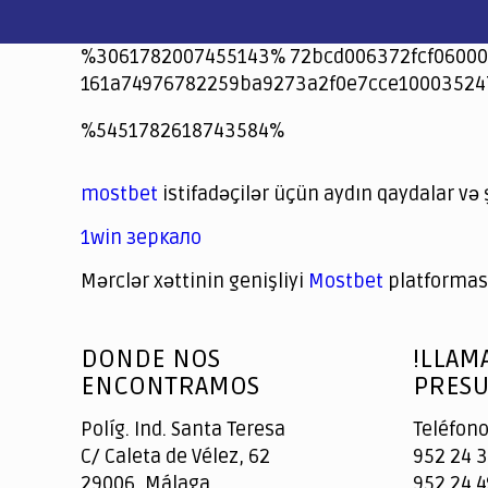
%3061782007455143% 72bcd006372fcf06000
161a74976782259ba9273a2f0e7cce10003524
jeetcity
1xbet
jeet city casino
%5451782618743584%
Crowngreen
Crowngreen
Spinrise casino
Spin Rise casino
lotoclub
spintiger
Avabet
Spinrise
Crown Green
Crowngreen casino login
슈가 러쉬1000 슬롯
crazy time casino online
1xcasinozambia.com
codingworldnews.com
parimatch.kr
winorio
winorio casino
winorio
mostbet
istifadəçilər üçün aydın qaydalar və 
1win зеркало
Mərclər xəttinin genişliyi
Mostbet
platforması
God
slottyway casino
of
DONDE NOS
!LLAM
Casino
ENCONTRAMOS
PRESU
Políg. Ind. Santa Teresa
Teléfono
C/ Caleta de Vélez, 62
952 24 3
29006, Málaga
952 24 4