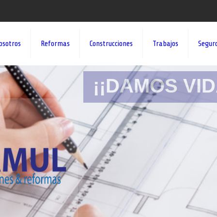
osotros
Reformas
Construcciones
Trabajos
Segur
¡¡DAMOS VID
Nadie mejor que nosotro