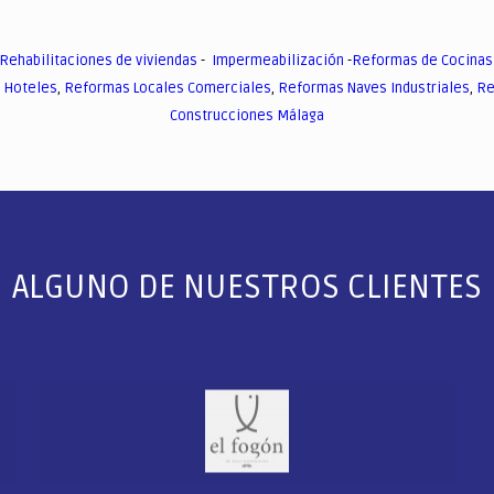
Rehabilitaciones de viviendas
-
Impermeabilización
-
Reformas de Cocinas
 Hoteles
,
Reformas Locales Comerciales
,
Reformas Naves Industriales
,
Re
Construcciones Málaga
ALGUNO DE NUESTROS CLIENTES