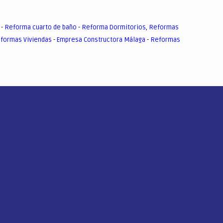
-
Reforma cuarto de baño
-
Reforma Dormitorios
,
Reformas
formas Viviendas
-
Empresa Constructora Málaga
-
Reformas