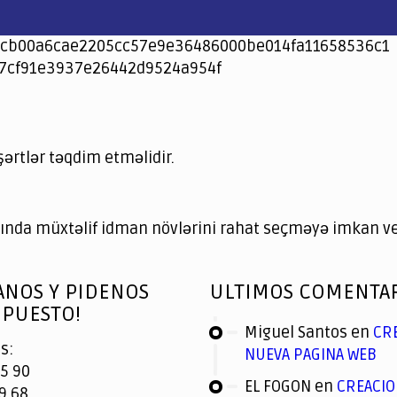
cb00a6cae2205cc57e9e36486000be014fa11658536c1
7cf91e3937e26442d9524a954f
şərtlər təqdim etməlidir.
nda müxtəlif idman növlərini rahat seçməyə imkan ver
ANOS Y PIDENOS
ULTIMOS COMENTA
PUESTO!
Miguel Santos
en
CR
s:
NUEVA PAGINA WEB
5 90
EL FOGON
en
CREACIO
9 68