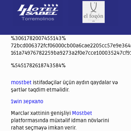
%3061782007455143%
72bcd006372fcf06000cb00a6cae2205cc57e9e364
161a74976782259ba9273a2f0e7cce100035247cf9
jeetcity
1xbet
jeet city casino
%5451782618743584%
Crowngreen
Crowngreen
Spinrise casino
Spin Rise casino
lotoclub
spintiger
Avabet
Spinrise
Crown Green
Crowngreen casino login
슈가 러쉬1000 슬롯
crazy time casino online
1xcasinozambia.com
codingworldnews.com
parimatch.kr
winorio
winorio casino
winorio
mostbet
istifadəçilər üçün aydın qaydalar və
şərtlər təqdim etməlidir.
1win зеркало
Mərclər xəttinin genişliyi
Mostbet
platformasında müxtəlif idman növlərini
rahat seçməyə imkan verir.