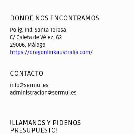
God
slottyway casino
of
DONDE NOS ENCONTRAMOS
Casino
Políg. Ind. Santa Teresa
C/ Caleta de Vélez, 62
29006, Málaga
https://dragonlinkaustralia.com/
CONTACTO
info@sermul.es
administracion@sermul.es
!LLAMANOS Y PIDENOS
PRESUPUESTO!