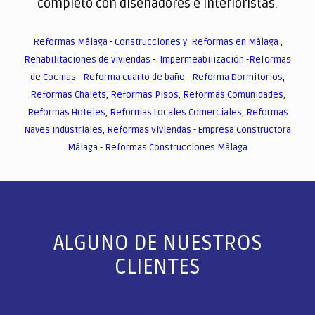
completo con diseñadores e interioristas.
Reformas Málaga
-
Construcciones y Reformas en Málaga
,
Rehabilitaciones de viviendas
-
Impermeabilización
-
Reformas
de Cocinas
-
Reforma cuarto de baño
-
Reforma Dormitorios
,
Reformas Chalets
,
Reformas Pisos
,
Reformas Comunidades
,
Reformas Hoteles
,
Reformas Locales Comerciales
,
Reformas
Naves Industriales
,
Reformas Viviendas
-
Empresa Constructora
Málaga
-
Reformas Construcciones Málaga
ALGUNO DE NUESTROS
CLIENTES