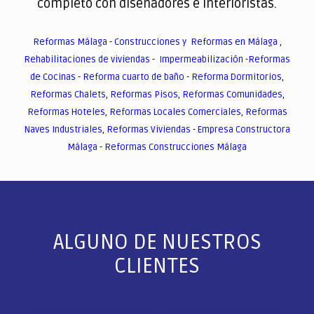
completo con diseñadores e interioristas.
Reformas Málaga
-
Construcciones y Reformas en Málaga
,
Rehabilitaciones de viviendas
-
Impermeabilización
-
Reformas
de Cocinas
-
Reforma cuarto de baño
-
Reforma Dormitorios
,
Reformas Chalets
,
Reformas Pisos
,
Reformas Comunidades
,
Reformas Hoteles
,
Reformas Locales Comerciales
,
Reformas
Naves Industriales
,
Reformas Viviendas
-
Empresa Constructora
Málaga
-
Reformas Construcciones Málaga
ALGUNO DE NUESTROS
CLIENTES