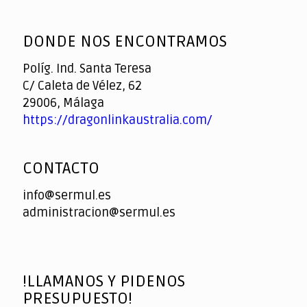
God
slottyway casino
of
DONDE NOS ENCONTRAMOS
Casino
Políg. Ind. Santa Teresa
C/ Caleta de Vélez, 62
29006, Málaga
https://dragonlinkaustralia.com/
CONTACTO
info@sermul.es
administracion@sermul.es
!LLAMANOS Y PIDENOS
PRESUPUESTO!