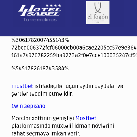
%3061782007455143%
72bcd006372fcf06000cb00a6cae2205cc57e9e364
161a74976782259ba9273a2f0e7cce100035247cf9
jeetcity
1xbet
jeet city casino
%5451782618743584%
Crowngreen
Crowngreen
Spinrise casino
Spin Rise casino
lotoclub
spintiger
Avabet
Spinrise
Crown Green
Crowngreen casino login
슈가 러쉬1000 슬롯
crazy time casino online
1xcasinozambia.com
codingworldnews.com
parimatch.kr
winorio
winorio casino
winorio
mostbet
istifadəçilər üçün aydın qaydalar və
şərtlər təqdim etməlidir.
1win зеркало
Mərclər xəttinin genişliyi
Mostbet
platformasında müxtəlif idman növlərini
rahat seçməyə imkan verir.