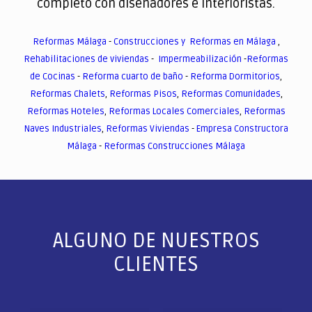
completo con diseñadores e interioristas.
Reformas Málaga
-
Construcciones y Reformas en Málaga
,
Rehabilitaciones de viviendas
-
Impermeabilización
-
Reformas
de Cocinas
-
Reforma cuarto de baño
-
Reforma Dormitorios
,
Reformas Chalets
,
Reformas Pisos
,
Reformas Comunidades
,
Reformas Hoteles
,
Reformas Locales Comerciales
,
Reformas
Naves Industriales
,
Reformas Viviendas
-
Empresa Constructora
Málaga
-
Reformas Construcciones Málaga
ALGUNO DE NUESTROS
CLIENTES