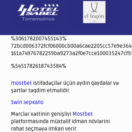
%3061782007455143%
72bcd006372fcf06000cb00a6cae2205cc57e9e364
161a74976782259ba9273a2f0e7cce100035247cf9
jeetcity
1xbet
jeet city casino
%5451782618743584%
Crowngreen
Crowngreen
Spinrise casino
Spin Rise casino
lotoclub
spintiger
Avabet
Spinrise
Crown Green
Crowngreen casino login
슈가 러쉬1000 슬롯
crazy time casino online
1xcasinozambia.com
codingworldnews.com
parimatch.kr
winorio
winorio casino
winorio
mostbet
istifadəçilər üçün aydın qaydalar və
şərtlər təqdim etməlidir.
1win зеркало
Mərclər xəttinin genişliyi
Mostbet
platformasında müxtəlif idman növlərini
rahat seçməyə imkan verir.