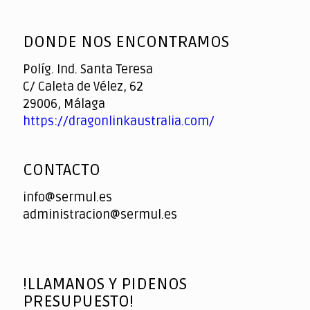
God
slottyway casino
of
DONDE NOS ENCONTRAMOS
Casino
Políg. Ind. Santa Teresa
C/ Caleta de Vélez, 62
29006, Málaga
https://dragonlinkaustralia.com/
CONTACTO
info@sermul.es
administracion@sermul.es
!LLAMANOS Y PIDENOS
PRESUPUESTO!