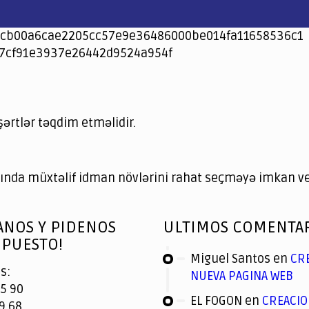
cb00a6cae2205cc57e9e36486000be014fa11658536c1
7cf91e3937e26442d9524a954f
şərtlər təqdim etməlidir.
nda müxtəlif idman növlərini rahat seçməyə imkan ver
ANOS Y PIDENOS
ULTIMOS COMENTA
PUESTO!
Miguel Santos
en
CR
s:
NUEVA PAGINA WEB
5 90
EL FOGON
en
CREACIO
9 68