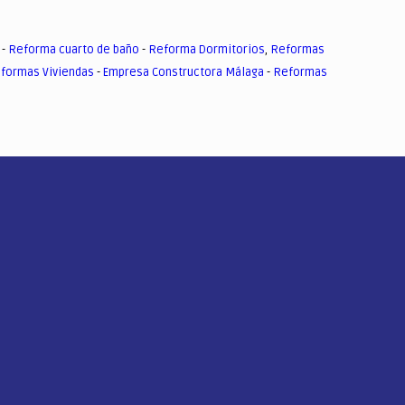
-
Reforma cuarto de baño
-
Reforma Dormitorios
,
Reformas
formas Viviendas
-
Empresa Constructora Málaga
-
Reformas