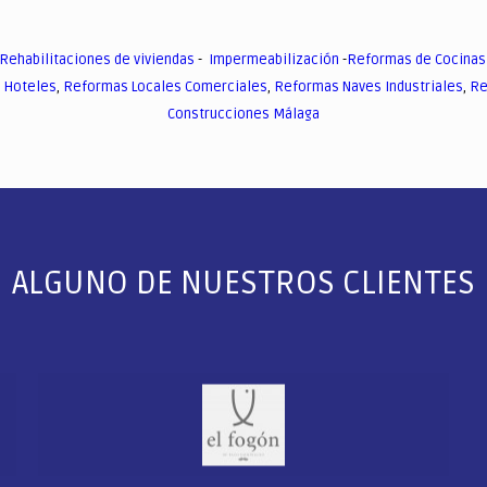
Rehabilitaciones de viviendas
-
Impermeabilización
-
Reformas de Cocinas
 Hoteles
,
Reformas Locales Comerciales
,
Reformas Naves Industriales
,
Re
Construcciones Málaga
ALGUNO DE NUESTROS CLIENTES