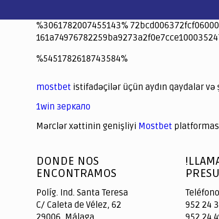
%3061782007455143% 72bcd006372fcf06000
161a74976782259ba9273a2f0e7cce10003524
jeetcity
1xbet
jeet city casino
%5451782618743584%
Crowngreen
Crowngreen
Spinrise casino
Spin Rise casino
lotoclub
spintiger
Avabet
Spinrise
Crown Green
Crowngreen casino login
슈가 러쉬1000 슬롯
crazy time casino online
1xcasinozambia.com
codingworldnews.com
parimatch.kr
winorio
winorio casino
winorio
mostbet
istifadəçilər üçün aydın qaydalar və 
1win зеркало
Mərclər xəttinin genişliyi
Mostbet
platforması
God
slottyway casino
of
DONDE NOS
!LLAM
Casino
ENCONTRAMOS
PRESU
Políg. Ind. Santa Teresa
Teléfono
C/ Caleta de Vélez, 62
952 24 3
29006, Málaga
952 24 4