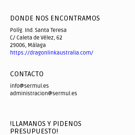
God
slottyway casino
of
DONDE NOS ENCONTRAMOS
Casino
Políg. Ind. Santa Teresa
C/ Caleta de Vélez, 62
29006, Málaga
https://dragonlinkaustralia.com/
CONTACTO
info@sermul.es
administracion@sermul.es
!LLAMANOS Y PIDENOS
PRESUPUESTO!