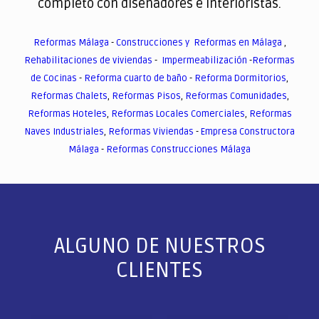
completo con diseñadores e interioristas.
Reformas Málaga
-
Construcciones y Reformas en Málaga
,
Rehabilitaciones de viviendas
-
Impermeabilización
-
Reformas
de Cocinas
-
Reforma cuarto de baño
-
Reforma Dormitorios
,
Reformas Chalets
,
Reformas Pisos
,
Reformas Comunidades
,
Reformas Hoteles
,
Reformas Locales Comerciales
,
Reformas
Naves Industriales
,
Reformas Viviendas
-
Empresa Constructora
Málaga
-
Reformas Construcciones Málaga
ALGUNO DE NUESTROS
CLIENTES