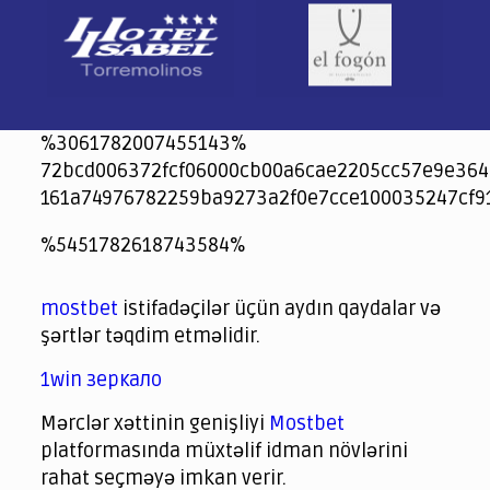
%3061782007455143%
72bcd006372fcf06000cb00a6cae2205cc57e9e364
161a74976782259ba9273a2f0e7cce100035247cf9
jeetcity
1xbet
jeet city casino
%5451782618743584%
Crowngreen
Crowngreen
Spinrise casino
Spin Rise casino
lotoclub
spintiger
Avabet
Spinrise
Crown Green
Crowngreen casino login
슈가 러쉬1000 슬롯
crazy time casino online
1xcasinozambia.com
codingworldnews.com
parimatch.kr
winorio
winorio casino
winorio
mostbet
istifadəçilər üçün aydın qaydalar və
şərtlər təqdim etməlidir.
1win зеркало
Mərclər xəttinin genişliyi
Mostbet
platformasında müxtəlif idman növlərini
rahat seçməyə imkan verir.