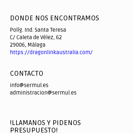
God
slottyway casino
of
DONDE NOS ENCONTRAMOS
Casino
Políg. Ind. Santa Teresa
C/ Caleta de Vélez, 62
29006, Málaga
https://dragonlinkaustralia.com/
CONTACTO
info@sermul.es
administracion@sermul.es
!LLAMANOS Y PIDENOS
PRESUPUESTO!