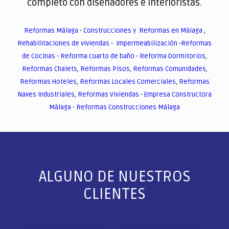
completo con diseñadores e interioristas.
Reformas Málaga
-
Construcciones y Reformas en Málaga
,
Rehabilitaciones de viviendas
-
Impermeabilización
-
Reformas
de Cocinas
-
Reforma cuarto de baño
-
Reforma Dormitorios
,
Reformas Chalets
,
Reformas Pisos
,
Reformas Comunidades
,
Reformas Hoteles
,
Reformas Locales Comerciales
,
Reformas
Naves Industriales
,
Reformas Viviendas
-
Empresa Constructora
Málaga
-
Reformas Construcciones Málaga
ALGUNO DE NUESTROS
CLIENTES