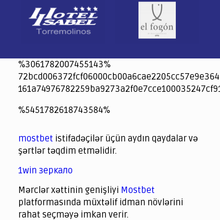
%3061782007455143%
72bcd006372fcf06000cb00a6cae2205cc57e9e364
161a74976782259ba9273a2f0e7cce100035247cf9
jeetcity
1xbet
jeet city casino
%5451782618743584%
Crowngreen
Crowngreen
Spinrise casino
Spin Rise casino
lotoclub
spintiger
Avabet
Spinrise
Crown Green
Crowngreen casino login
슈가 러쉬1000 슬롯
crazy time casino online
1xcasinozambia.com
codingworldnews.com
parimatch.kr
winorio
winorio casino
winorio
mostbet
istifadəçilər üçün aydın qaydalar və
şərtlər təqdim etməlidir.
1win зеркало
Mərclər xəttinin genişliyi
Mostbet
platformasında müxtəlif idman növlərini
rahat seçməyə imkan verir.