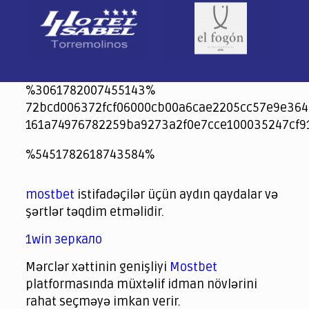
%3061782007455143%
72bcd006372fcf06000cb00a6cae2205cc57e9e364
161a74976782259ba9273a2f0e7cce100035247cf9
jeetcity
1xbet
jeet city casino
%5451782618743584%
Crowngreen
Crowngreen
Spinrise casino
Spin Rise casino
lotoclub
spintiger
Avabet
Spinrise
Crown Green
Crowngreen casino login
슈가 러쉬1000 슬롯
crazy time casino online
1xcasinozambia.com
codingworldnews.com
parimatch.kr
winorio
winorio casino
winorio
mostbet
istifadəçilər üçün aydın qaydalar və
şərtlər təqdim etməlidir.
1win зеркало
Mərclər xəttinin genişliyi
Mostbet
platformasında müxtəlif idman növlərini
rahat seçməyə imkan verir.