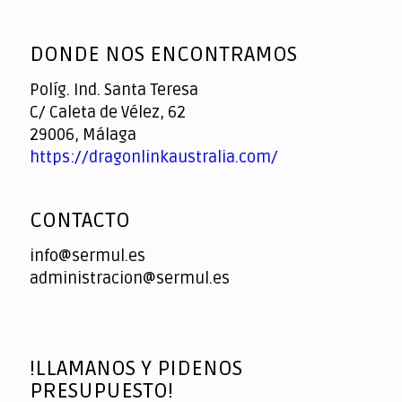
God
slottyway casino
of
DONDE NOS ENCONTRAMOS
Casino
Políg. Ind. Santa Teresa
C/ Caleta de Vélez, 62
29006, Málaga
https://dragonlinkaustralia.com/
CONTACTO
info@sermul.es
administracion@sermul.es
!LLAMANOS Y PIDENOS
PRESUPUESTO!