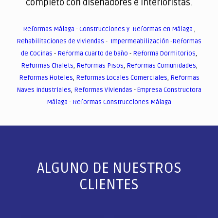
completo con diseñadores e interioristas.
Reformas Málaga
-
Construcciones y Reformas en Málaga
,
Rehabilitaciones de viviendas
-
Impermeabilización
-
Reformas
de Cocinas
-
Reforma cuarto de baño
-
Reforma Dormitorios
,
Reformas Chalets
,
Reformas Pisos
,
Reformas Comunidades
,
Reformas Hoteles
,
Reformas Locales Comerciales
,
Reformas
Naves Industriales
,
Reformas Viviendas
-
Empresa Constructora
Málaga
-
Reformas Construcciones Málaga
ALGUNO DE NUESTROS
CLIENTES