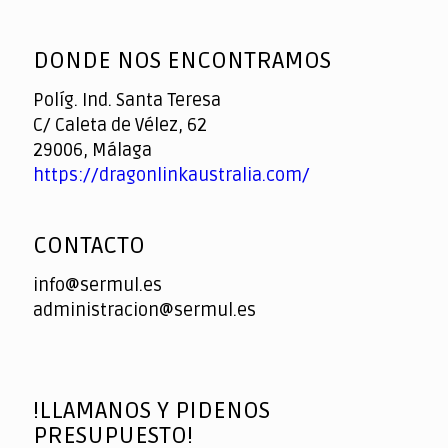
God
slottyway casino
of
DONDE NOS ENCONTRAMOS
Casino
Políg. Ind. Santa Teresa
C/ Caleta de Vélez, 62
29006, Málaga
https://dragonlinkaustralia.com/
CONTACTO
info@sermul.es
administracion@sermul.es
!LLAMANOS Y PIDENOS
PRESUPUESTO!