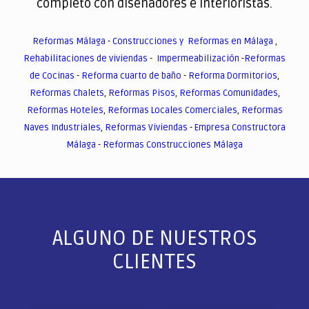
completo con diseñadores e interioristas.
Reformas Málaga
-
Construcciones y Reformas en Málaga
,
Rehabilitaciones de viviendas
-
Impermeabilización
-
Reformas
de Cocinas
-
Reforma cuarto de baño
-
Reforma Dormitorios
,
Reformas Chalets
,
Reformas Pisos
,
Reformas Comunidades
,
Reformas Hoteles
,
Reformas Locales Comerciales
,
Reformas
Naves Industriales
,
Reformas Viviendas
-
Empresa Constructora
Málaga
-
Reformas Construcciones Málaga
ALGUNO DE NUESTROS
CLIENTES