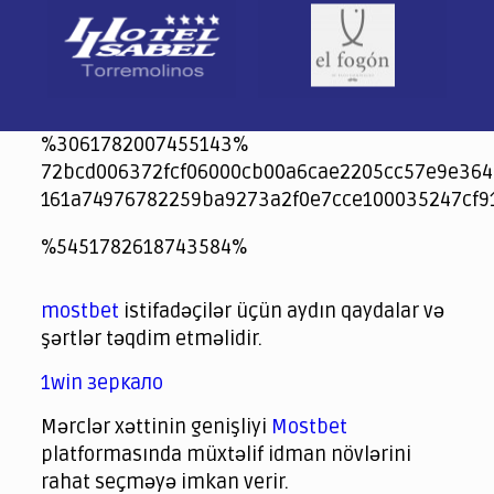
%3061782007455143%
72bcd006372fcf06000cb00a6cae2205cc57e9e364
161a74976782259ba9273a2f0e7cce100035247cf9
jeetcity
1xbet
jeet city casino
%5451782618743584%
Crowngreen
Crowngreen
Spinrise casino
Spin Rise casino
lotoclub
spintiger
Avabet
Spinrise
Crown Green
Crowngreen casino login
슈가 러쉬1000 슬롯
crazy time casino online
1xcasinozambia.com
codingworldnews.com
parimatch.kr
winorio
winorio casino
winorio
mostbet
istifadəçilər üçün aydın qaydalar və
şərtlər təqdim etməlidir.
1win зеркало
Mərclər xəttinin genişliyi
Mostbet
platformasında müxtəlif idman növlərini
rahat seçməyə imkan verir.